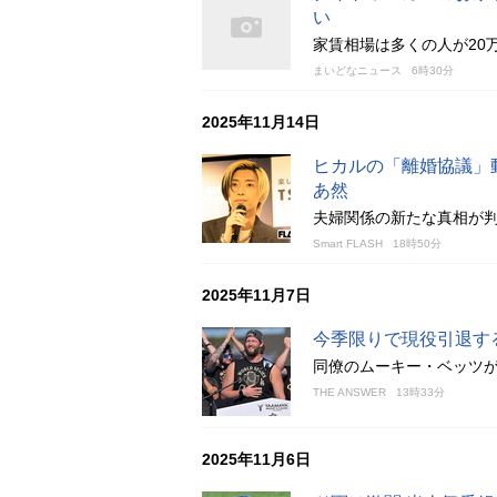
い
家賃相場は多くの人が20
まいどなニュース
6時30分
2025年11月14日
ヒカルの「離婚協議」
あ然
夫婦関係の新たな真相が
Smart FLASH
18時50分
2025年11月7日
今季限りで現役引退す
同僚のムーキー・ベッツ
THE ANSWER
13時33分
2025年11月6日