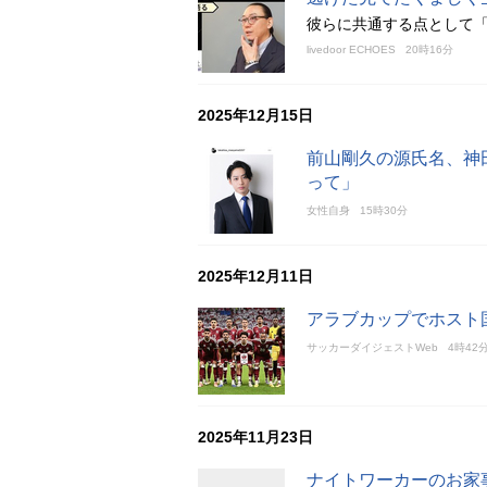
彼らに共通する点として
livedoor ECHOES
20時16分
2025年12月15日
前山剛久の源氏名、神
って」
女性自身
15時30分
2025年12月11日
アラブカップでホスト
サッカーダイジェストWeb
4時42
2025年11月23日
ナイトワーカーのお家