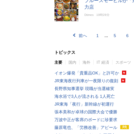
ブルースモービルが「東
力店
Dtimes
19時28分
...
前へ
1
5
6
トピックス
主要
国内
海外
IT 経済
スポーツ
イオン爆発「貴重品OK」と許可か
JR東海夜行列車が一夜限りの復刻
長野県知事選挙 現職が当選確実
海水浴で3人が流される 1人死亡
JR東海「夜行」新幹線が初運行
張本美和が卓球の国際大会で優勝
万波中正が客席のボードに珍要求
藤原竜也、「労務改善」アピール