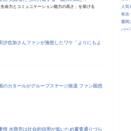
「生命力とコミュニケーション能力の高さ」を挙げる
人気Y
有吉
重岡
パー
田沙也加さんファンが激怒したワケ「よりにもよ
国のカタールがグループステージ敗退 ファン困惑
分
事情 水商売は社会的信用が低いため審査通りづら