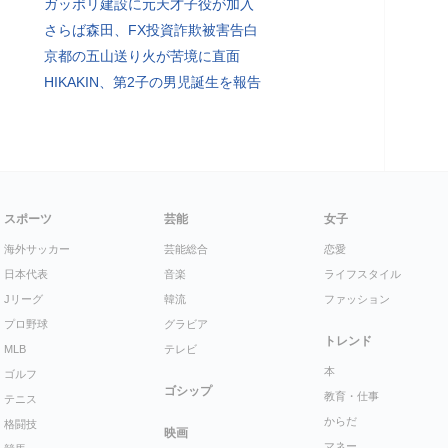
ガッポリ建設に元天才子役が加入
さらば森田、FX投資詐欺被害告白
京都の五山送り火が苦境に直面
HIKAKIN、第2子の男児誕生を報告
スポーツ
芸能
女子
海外サッカー
芸能総合
恋愛
日本代表
音楽
ライフスタイル
Jリーグ
韓流
ファッション
プロ野球
グラビア
トレンド
MLB
テレビ
本
ゴルフ
ゴシップ
教育・仕事
テニス
からだ
格闘技
映画
マネー