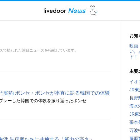
お知
映画
スで扱われた注目ニュースを掲載しています。
い。
ト！
主要
イオ
JR
億円契約 ポンセ・ポンセが率直に語る韓国での体験
長野
プレーした韓国での体験を振り返ったポンセ
海水
JR
張本
万波
藤原
生活 失踪者たちに共通する「能力の高さ」