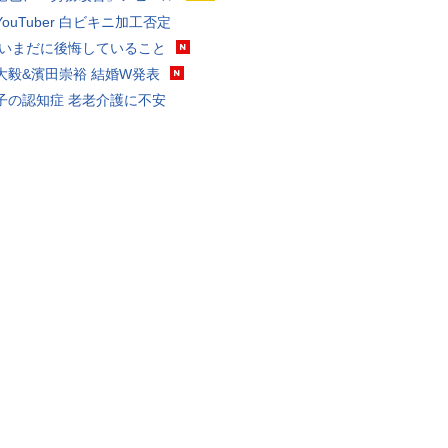
ouTuber 白ビキニ加工否定
 いまだに後悔していること
大毅&濱田崇裕 結婚W発表
子の認知症 老老介護に不安