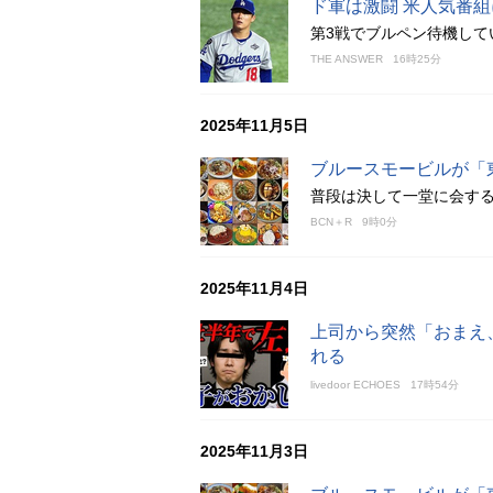
ド軍は激闘 米人気番
第3戦でブルペン待機して
THE ANSWER
16時25分
2025年11月5日
ブルースモービルが「
普段は決して一堂に会す
BCN＋R
9時0分
2025年11月4日
上司から突然「おまえ
れる
livedoor ECHOES
17時54分
2025年11月3日