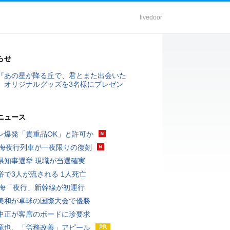
livedoor
らせ
『あの星が降る丘で、君とまた出会いた
』オリジナルグッズを3名様にプレゼン
ニュース
ン爆発「貴重品OK」と許可か
東海夜行列車が一夜限りの復刻
県知事選挙 現職が当選確実
浴で3人が流される 1人死亡
東海「夜行」新幹線が初運行
美和が卓球の国際大会で優勝
中正が客席のボードに珍要求
竜也、「労務改善」アピール