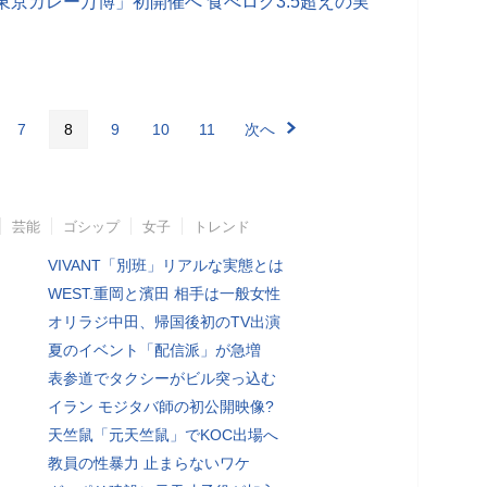
京カレー万博」初開催へ 食べログ3.5超えの実
7
8
9
10
11
次へ
芸能
ゴシップ
女子
トレンド
VIVANT「別班」リアルな実態とは
WEST.重岡と濱田 相手は一般女性
オリラジ中田、帰国後初のTV出演
夏のイベント「配信派」が急増
表参道でタクシーがビル突っ込む
イラン モジタバ師の初公開映像?
天竺鼠「元天竺鼠」でKOC出場へ
教員の性暴力 止まらないワケ