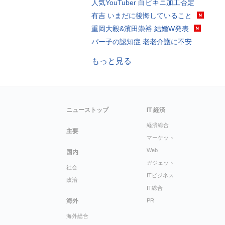
人気YouTuber 白ビキニ加工否定
有吉 いまだに後悔していること
重岡大毅&濱田崇裕 結婚W発表
パー子の認知症 老老介護に不安
もっと見る
ニューストップ
IT 経済
経済総合
主要
マーケット
Web
国内
ガジェット
社会
ITビジネス
政治
IT総合
海外
PR
海外総合