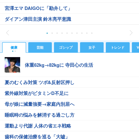
宮澤エマ DAIGOに「勘弁して」
ダイアン津田主演 鈴木亮平意識
健康
芸能
ゴシップ
女子
トレンド
Y
体重62kg→82kgに 寺田心の生活
夏のむくみ対策 ツボ&反射区押し
紫外線対策がビタミンD不足に
母が娘に減量強要→家庭内別居へ
睡眠時の悩みを解消する過ごし方
運動より代謝 人体の省エネ戦略
歯科の保健治療を巡る「大嘘」