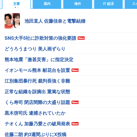
主要
国内
海外
IT 経済
ス
池田直人 佐藤佳奈と電撃結婚
SNS大手5社に詐欺対策の強化要請
どうろうまつり 美人画ずらり
熊本地震「激甚災害」に指定決定
イオンモール熊本 献花台を設置
江別集団暴行死 裁判長強く非難
正常な組織を誤摘出 重篤な状態
くら寿司 閉店間際の大盛り話題
黒木啓司氏 逮捕されていたか
テオくん 加藤乃愛との破局発表
佐藤二朗 約3週間ぶりにX投稿