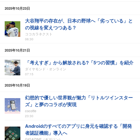
2025年10月23日
大谷翔平の存在が、日本の野球へ「劣っている」と
の視線を変えつつある？
ココカラネクスト
06:30
2025年10月21日
「考えすぎ」から解放される?「5つの習慣」を紹介
ダイヤモンド・オンライン
07:15
2025年10月19日
幻想的で優しい世界観が魅力「リトルツインスター
ズ」と夢のコラボが実現
cocotte
23:30
Androidのすべてのアプリに身元を確認する「開発
者認証機能」導入へ
GIGAZINE（ギガジン）