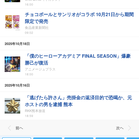
16:00
チョコボールとサンリオがコラボ 10月21日から期間
限定で発売
食品産業新聞社
09:02
2025年10月18日
「僕のヒーローアカデミア FINAL SEASON」爆豪
勝己が復活
アニメージュプラス
18:00
2025年10月16日
「逃げたら許さん」売掛金の返済目的で恐喝か、元
ホストの男を逮捕 熊本
RKK熊本放送
18:59
前ヘ
次ヘ