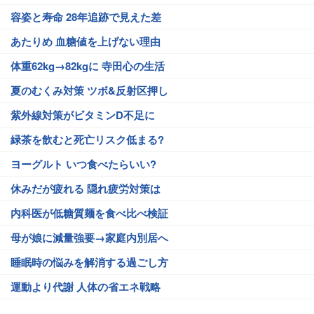
容姿と寿命 28年追跡で見えた差
あたりめ 血糖値を上げない理由
体重62kg→82kgに 寺田心の生活
夏のむくみ対策 ツボ&反射区押し
紫外線対策がビタミンD不足に
緑茶を飲むと死亡リスク低まる?
ヨーグルト いつ食べたらいい?
休みだが疲れる 隠れ疲労対策は
内科医が低糖質麺を食べ比べ検証
母が娘に減量強要→家庭内別居へ
睡眠時の悩みを解消する過ごし方
運動より代謝 人体の省エネ戦略