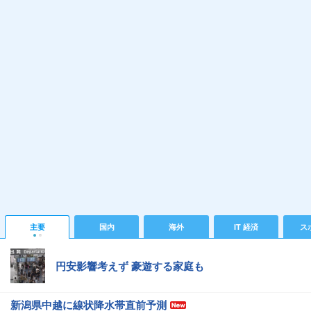
主要
国内
海外
IT 経済
ス
円安影響考えず 豪遊する家庭も
新潟県中越に線状降水帯直前予測