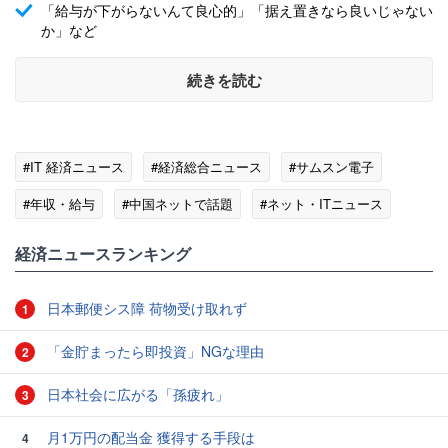
「給与が下がらないんて良心的」「据え置きなら良いじゃない
か」など
続きを読む
#IT 経済ニュース
#経済総合ニュース
#サムスン電子
#年収・給与
#中国ネットで話題
#ネット・ITニュース
経済ニュースランキング
日本郵便シス障 荷物受け取れず
1
「金貯まったら即投資」NGな理由
2
日本社会に広がる「孫疲れ」
3
月1万円の配当金 獲得する手段は
4