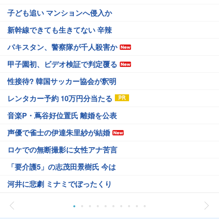
子ども追い マンションへ侵入か
新幹線できても生きてない 辛辣
パキスタン、警察隊が千人殺害か
甲子園初、ビデオ検証で判定覆る
性接待? 韓国サッカー協会が釈明
レンタカー予約 10万円分当たる
音楽P・蔦谷好位置氏 離婚を公表
声優で雀士の伊達朱里紗が結婚
ロケでの無断撮影に女性アナ苦言
「要介護5」の志茂田景樹氏 今は
河井に悲劇 ミナミでぼったくり