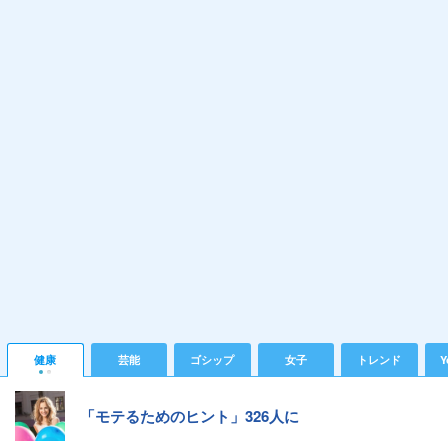
健康
芸能
ゴシップ
女子
トレンド
Y
「モテるためのヒント」326人に