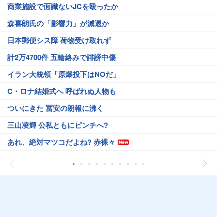
商業施設で面識ないJCを殴ったか
森喜朗氏の「影響力」が減退か
日本郵便シス障 荷物受け取れず
計2万4700件 五輪絡みで誹謗中傷
イラン大統領「原爆投下はNOだ」
C・ロナ結婚式へ 呼ばれぬ人物も
ついにきた 冨安の朗報に沸く
三山凌輝 公私ともにピンチへ?
あれ、絶対マツコだよね? 赤裸々