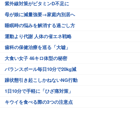
紫外線対策がビタミンD不足に
母が娘に減量強要→家庭内別居へ
睡眠時の悩みを解消する過ごし方
運動より代謝 人体の省エネ戦略
歯科の保健治療を巡る「大嘘」
大食い女子 46キロ体型の秘密
バランスボール毎日10分で20kg減
躁状態引き起こしかねないNG行動
1日10分で手軽に「ひざ痛対策」
キウイを食べる際の3つの注意点