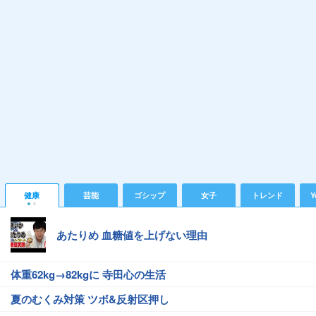
健康
芸能
ゴシップ
女子
トレンド
Y
あたりめ 血糖値を上げない理由
体重62kg→82kgに 寺田心の生活
夏のむくみ対策 ツボ&反射区押し