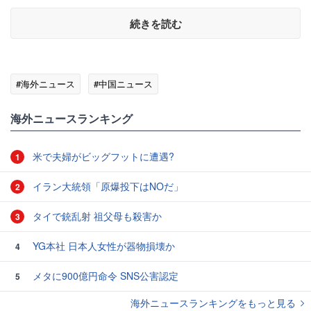
続きを読む
#海外ニュース
#中国ニュース
海外ニュースランキング
米で夫婦がビッグフットに遭遇?
1
イラン大統領「原爆投下はNOだ」
2
タイで銃乱射 祖父母も殺害か
3
YG本社 日本人女性が器物損壊か
4
メタに900億円命令 SNS公害認定
5
海外ニュースランキングをもっと見る