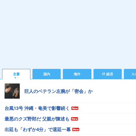
主要
国内
海外
IT 経済
ス
巨人のベテラン左腕が「密会」か
台風13号 沖縄・奄美で影響続く
最悪のクズ野郎だ 父親が陳述も
出廷も「わずか4分」で退廷一幕