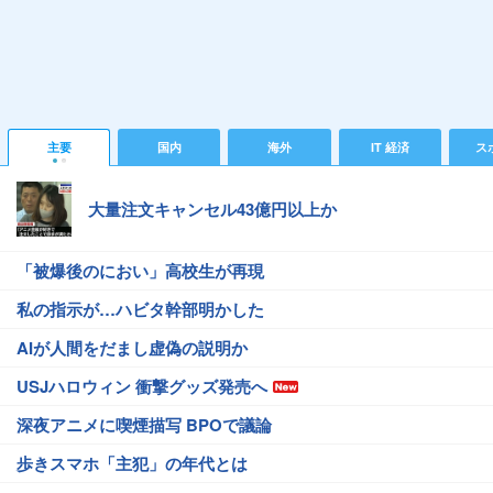
主要
国内
海外
IT 経済
ス
大量注文キャンセル43億円以上か
「被爆後のにおい」高校生が再現
私の指示が…ハビタ幹部明かした
AIが人間をだまし虚偽の説明か
USJハロウィン 衝撃グッズ発売へ
深夜アニメに喫煙描写 BPOで議論
歩きスマホ「主犯」の年代とは