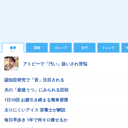
健康
芸能
ゴシップ
女子
トレンド
Y
アトピーで「汚い」扱いされ苦悩
認知症研究で「音」注目される
夫の「産後うつ」にみられる症状
1日10回 お腹引き締まる簡単習慣
太りにくいアイス 栄養士が解説
毎日早歩き 1年で何キロ痩せるか