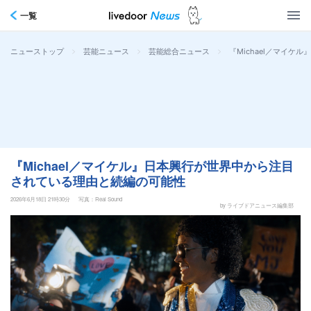
一覧
>
>
>
『Michael／マイ
ニューストップ
芸能ニュース
芸能総合ニュース
『Michael／マイケル』日本興行が世界中から注目
されている理由と続編の可能性
2026年6月18日 21時30分
写真：Real Sound
by ライブドアニュース編集部