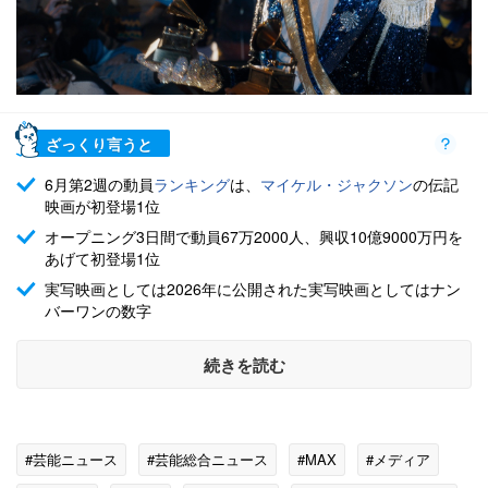
ざっくり言うと
6月第2週の動員
ランキング
は、
マイケル・ジャクソン
の伝記
映画が初登場1位
オープニング3日間で動員67万2000人、興収10億9000万円を
あげて初登場1位
実写映画としては2026年に公開された実写映画としてはナン
バーワンの数字
続きを読む
#芸能ニュース
#芸能総合ニュース
#MAX
#メディア