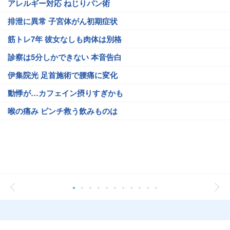
アレルギー対応 ねじりパン術
排泄に異常 子宮体がん初期症状
筋トレ7年 彼女なしも肉体は別格
診察は5分しかできない 本音告白
伊集院光 足首施術で腰痛に変化
動悸が…カフェイン摂りすぎかも
喉の痛み ピンチ救う飲みものは