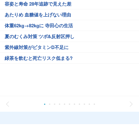
容姿と寿命 28年追跡で見えた差
あたりめ 血糖値を上げない理由
体重62kg→82kgに 寺田心の生活
夏のむくみ対策 ツボ&反射区押し
紫外線対策がビタミンD不足に
緑茶を飲むと死亡リスク低まる?