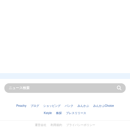
Peachy
ブログ
ショッピング
バンク
みんかぶ
みんかぶChoice
Kstyle
株探
プレスリリース
運営会社
利用規約
プライバシーポリシー