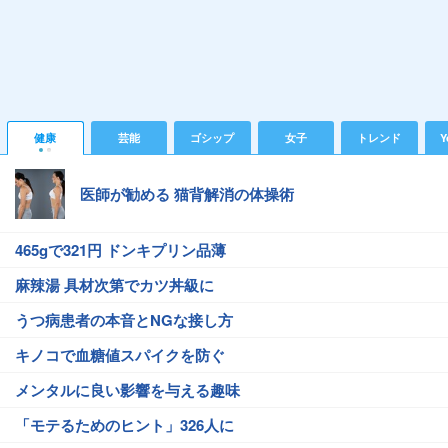
健康
芸能
ゴシップ
女子
トレンド
Y
医師が勧める 猫背解消の体操術
465gで321円 ドンキプリン品薄
麻辣湯 具材次第でカツ丼級に
うつ病患者の本音とNGな接し方
キノコで血糖値スパイクを防ぐ
メンタルに良い影響を与える趣味
「モテるためのヒント」326人に