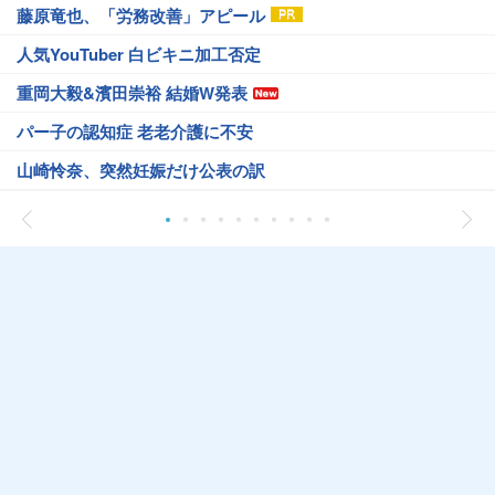
藤原竜也、「労務改善」アピール
人気YouTuber 白ビキニ加工否定
重岡大毅&濱田崇裕 結婚W発表
パー子の認知症 老老介護に不安
山崎怜奈、突然妊娠だけ公表の訳