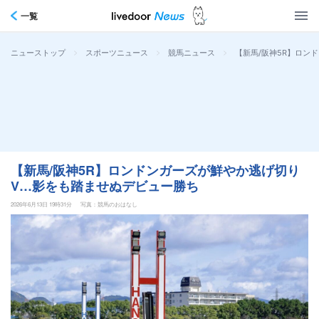
一覧
>
>
>
【新馬/阪神5R】ロン
ニューストップ
スポーツニュース
競馬ニュース
【新馬/阪神5R】ロンドンガーズが鮮やか逃げ切り
V…影をも踏ませぬデビュー勝ち
2026年6月13日 19時31分
写真：競馬のおはなし