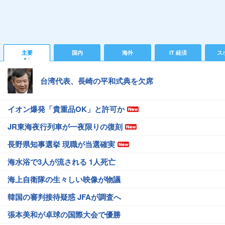
主要
国内
海外
IT 経済
ス
台湾代表、長崎の平和式典を欠席
イオン爆発「貴重品OK」と許可か
JR東海夜行列車が一夜限りの復刻
長野県知事選挙 現職が当選確実
海水浴で3人が流される 1人死亡
海上自衛隊の生々しい映像が物議
韓国の審判接待疑惑 JFAが調査へ
張本美和が卓球の国際大会で優勝