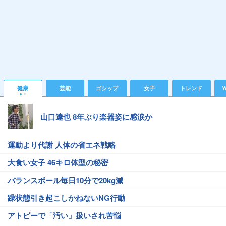
健康
芸能
ゴシップ
女子
トレンド
Y
山口達也 8年ぶり楽器姿に感涙か
運動より代謝 人体の省エネ戦略
大食い女子 46キロ体型の秘密
バランスボール毎日10分で20kg減
躁状態引き起こしかねないNG行動
アトピーで「汚い」扱いされ苦悩