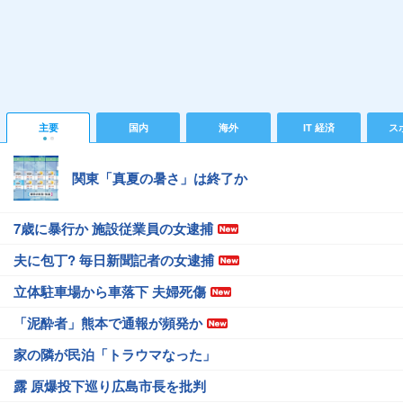
主要
国内
海外
IT 経済
ス
関東「真夏の暑さ」は終了か
7歳に暴行か 施設従業員の女逮捕
夫に包丁? 毎日新聞記者の女逮捕
立体駐車場から車落下 夫婦死傷
「泥酔者」熊本で通報が頻発か
家の隣が民泊「トラウマなった」
露 原爆投下巡り広島市長を批判