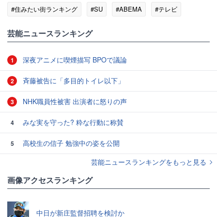
#住みたい街ランキング
#SU
#ABEMA
#テレビ
#作家
芸能ニュースランキング
深夜アニメに喫煙描写 BPOで議論
1
斉藤被告に「多目的トイレ以下」
2
NHK職員性被害 出演者に怒りの声
3
みな実を守った? 粋な行動に称賛
4
高校生の信子 勉強中の姿を公開
5
芸能ニュースランキングをもっと見る
画像アクセスランキング
中日が新庄監督招聘を検討か