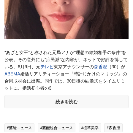
“あざと女王”と称された元局アナが“理想の結婚相手の条件”を
公表。その意外にも“庶民派”な内容が、ネットで好評を博して
いる。6月9日、元
テレビ
東京アナウンサーの
森香澄
（30）が
ABEMA
婚活リアリティーショー『時計じかけのマリッジ』の
合同取材会に出席。同作では、30日後の結婚式をタイムリミ
ットに、婚活初心者の3
続きを読む
#芸能ニュース
#芸能総合ニュース
#植草美幸
#森香澄