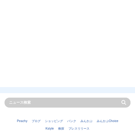
Peachy
ブログ
ショッピング
バンク
みんかぶ
みんかぶChoice
Kstyle
株探
プレスリリース