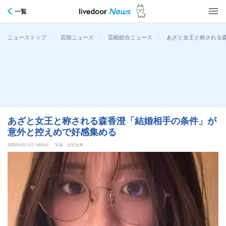
一覧
>
>
>
あざと女王と称される
ニューストップ
芸能ニュース
芸能総合ニュース
あざと女王と称される森香澄「結婚相手の条件」が
意外と控えめで好感集める
2026年6月11日 14時0分
写真：女性自身