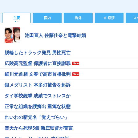
主要
国内
海外
IT 経済
ス
池田直人 佐藤佳奈と電撃結婚
脱輪したトラック発見 男性死亡
広陵高元監督 保護者に直接謝罪
細川元首相 文春で高市首相批判
銀メダリスト 本多灯被告を起訴
タイ学校銃撃 成績でストレスか
正常な組織を誤摘出 重篤な状態
れいわの新党名「覚えづらい」
楽天から死球5個 新庄監督が苦言