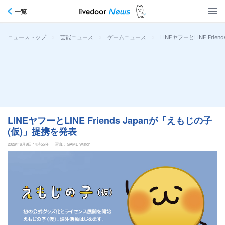
一覧
>
>
>
LINEヤフーとLINE Fri
ニューストップ
芸能ニュース
ゲームニュース
LINEヤフーとLINE Friends Japanが「えもじの子
(仮)」提携を発表
2026年6月9日 14時55分
写真：GAME Watch