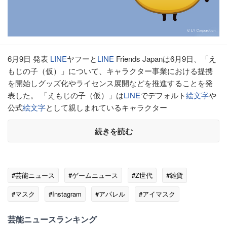
6月9日 発表
LINE
ヤフーと
LINE
Friends Japanは6月9日、「え
もじの子（仮）」について、キャラクター事業における提携
を開始しグッズ化やライセンス展開などを推進することを発
表した。 「えもじの子（仮）」は
LINE
でデフォルト
絵文字
や
公式
絵文字
として親しまれているキャラクター
続きを読む
#芸能ニュース
#ゲームニュース
#Z世代
#雑貨
#マスク
#Instagram
#アパレル
#アイマスク
#絵文字
#LINE
芸能ニュースランキング