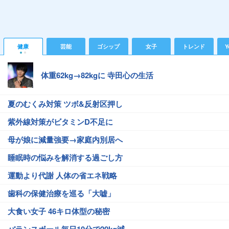
健康
芸能
ゴシップ
女子
トレンド
Y
体重62kg→82kgに 寺田心の生活
夏のむくみ対策 ツボ&反射区押し
紫外線対策がビタミンD不足に
母が娘に減量強要→家庭内別居へ
睡眠時の悩みを解消する過ごし方
運動より代謝 人体の省エネ戦略
歯科の保健治療を巡る「大嘘」
大食い女子 46キロ体型の秘密