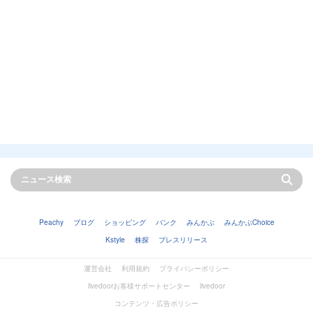
Peachy
ブログ
ショッピング
バンク
みんかぶ
みんかぶChoice
Kstyle
株探
プレスリリース
運営会社
利用規約
プライバシーポリシー
livedoorお客様サポートセンター
livedoor
コンテンツ・広告ポリシー