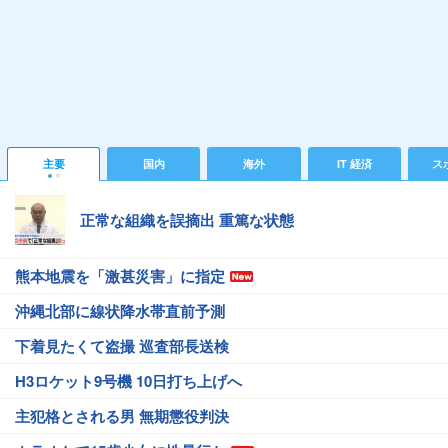
主要
国内
海外
IT 経済
ス
正常な組織を誤摘出 重篤な状態
熊本地震を「激甚災害」に指定
沖縄北部に線状降水帯直前予測
下着見たくて盗撮 巡査部長送検
H3ロケット9号機 10日打ち上げへ
主犯格とされる男 無期懲役判決