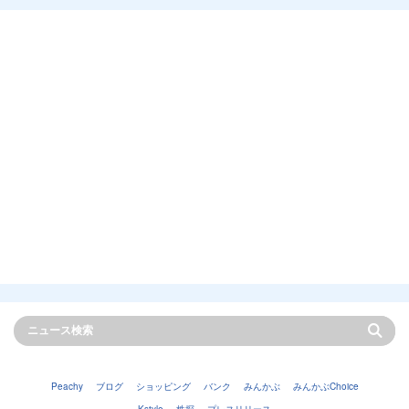
Peachy
ブログ
ショッピング
バンク
みんかぶ
みんかぶChoice
Kstyle
株探
プレスリリース