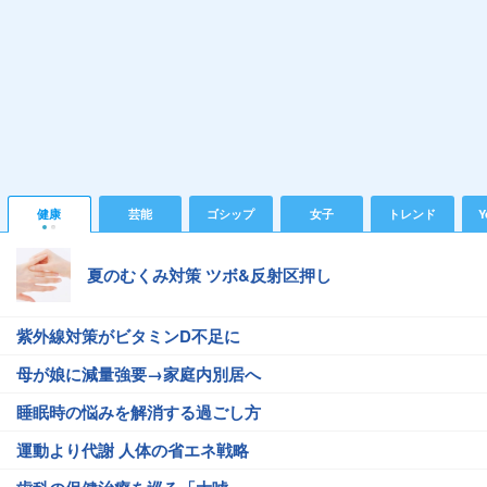
健康
芸能
ゴシップ
女子
トレンド
Y
夏のむくみ対策 ツボ&反射区押し
紫外線対策がビタミンD不足に
母が娘に減量強要→家庭内別居へ
睡眠時の悩みを解消する過ごし方
運動より代謝 人体の省エネ戦略