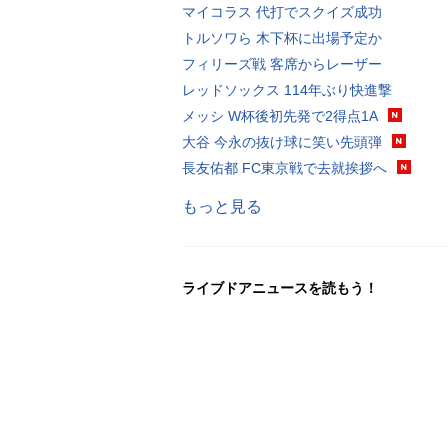
マイコラス 代打でスクイズ成功
トルソワら 木下杯に出場予定か
フィリーズ戦 客席からレーザー
レッドソックス 114年ぶり快進撃
メッシ W杯後初先発で2得点1A
大谷 今永の抜け球に笑い先頭弾
長友佑都 FC東京戦で去就挨拶へ
もっと見る
ライブドアニュースを読もう！