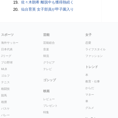
19.
佐々木朗希 離脱中も獲得熱続く
20.
仙台育英 女子部員が甲子園入り
スポーツ
芸能
女子
海外サッカー
芸能総合
恋愛
日本代表
音楽
ライフスタイル
Jリーグ
韓流
ファッション
プロ野球
グラビア
トレンド
MLB
テレビ
本
ゴルフ
ゴシップ
教育・仕事
テニス
からだ
格闘技
映画
マネー
競馬
レビュー
車
相撲
プレゼント
グルメ
バスケ
特集
バレー