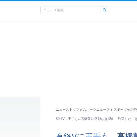
ニューストップ
スポーツニュース
スポーツその他
>
>
有終Vに王手も…高橋藍に笑顔なき理由 約束した「
有終Vに王手も…高橋