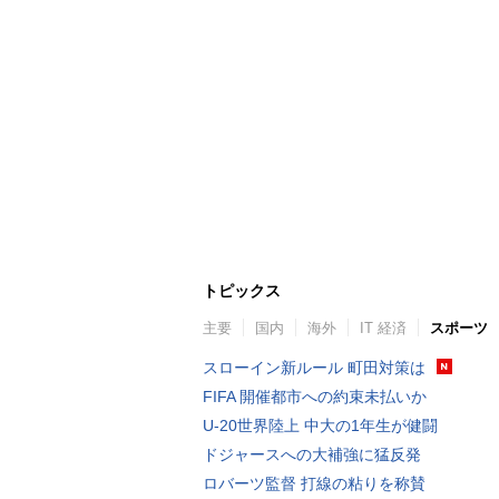
トピックス
主要
国内
海外
IT 経済
スポーツ
スローイン新ルール 町田対策は
FIFA 開催都市への約束未払いか
U-20世界陸上 中大の1年生が健闘
ドジャースへの大補強に猛反発
ロバーツ監督 打線の粘りを称賛