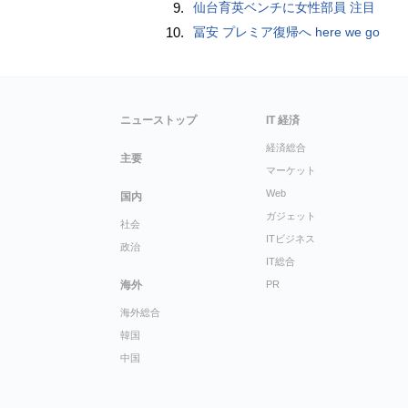
9.
仙台育英ベンチに女性部員 注目
10.
冨安 プレミア復帰へ here we go
ニューストップ
IT 経済
経済総合
主要
マーケット
Web
国内
ガジェット
社会
ITビジネス
政治
IT総合
海外
PR
海外総合
韓国
中国