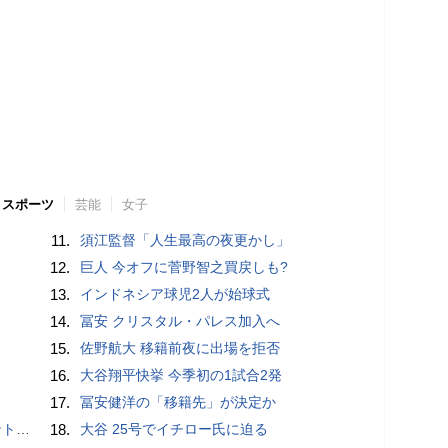
スポーツ
芸能
女子
11.
須江監督「人生最高の夜更かし」
12.
巨人 今オフに菅野智之買戻しも?
13.
インドネシア球児2人が始球式
14.
冨安 クリスタル・パレス加入へ
15.
佐野航大 移籍前夜に出場を拒否
16.
大谷翔平快挙 今季初の1試合2発
17.
冨安健洋の「移籍先」が決定か
”時代
18.
大谷 25号でイチロー氏に迫る