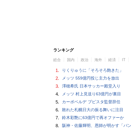
ランキング
総合
国内
政治
海外
経済
IT
1.
りくりゅうに「そろそろ飽きた」
2.
メッツ 559億円投じ主力を放出
3.
澤穂希氏 日本サッカー殿堂入り
4.
メッツ 村上見送り63億円が裏目
5.
カーボベルデ ブビスタ監督辞任
6.
敗れた札幌日大の振る舞いに注目
7.
鈴木彩艶に63億円で再オファーか
8.
阪神・佐藤輝明、恩師が明かす「バント拒否でホームラン」の“やんちゃ坊主