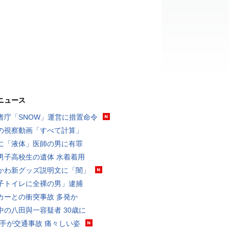
ニュース
者庁「SNOW」運営に措置命令
の視察動画「すべて計算」
に「液体」医師の男に有罪
男子高校生の遺体 水着着用
かわ新グッズ説明文に「闇」
子トイレに全裸の男」逮捕
カーとの衝突事故 多発か
中の八田與一容疑者 30歳に
選手が交通事故 痛々しい姿