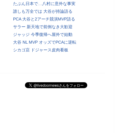
たぶん日本で…八村に意外な事実
誰しも万全では 大谷が持論語る
PCA 大谷と2アーチ競演MVP語る
サラー 新天地で前例なき大歓迎
ジャッジ 今季復帰へ屋外で始動
大谷 NL MVP オッズでPCAに逆転
シカゴ店 ドジャース皮肉看板