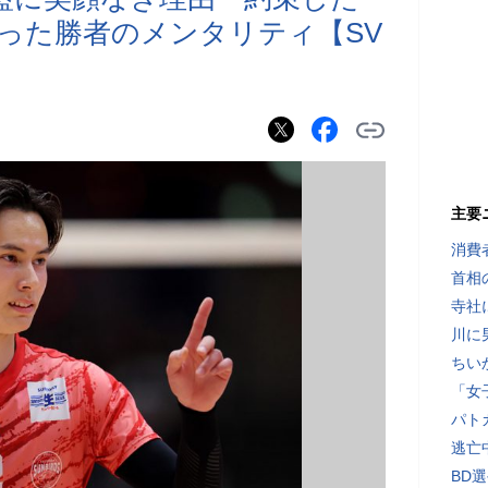
った勝者のメンタリティ【SV
主要
消費
首相
寺社
川に
ちい
「女
パト
逃亡
BD