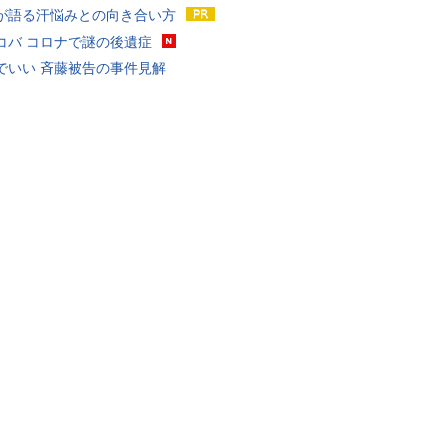
が語る汗悩みとの向き合い方
コバ コロナで謎の後遺症
でいい 斉藤被告の事件見解