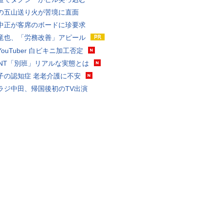
の五山送り火が苦境に直面
中正が客席のボードに珍要求
竜也、「労務改善」アピール
ouTuber 白ビキニ加工否定
VANT「別班」リアルな実態とは
子の認知症 老老介護に不安
ラジ中田、帰国後初のTV出演