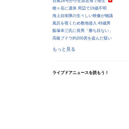
台風16号が小笠原近海で発生
槍ヶ岳に遺体 周辺で19歳不明
海上自衛隊の生々しい映像が物議
風呂を覗くため敷地侵入 49歳男
飯塚幸三氏に長男「勝ち目ない」
高級ブドウ約200房を盗んだ疑い
もっと見る
ライブドアニュースを読もう！