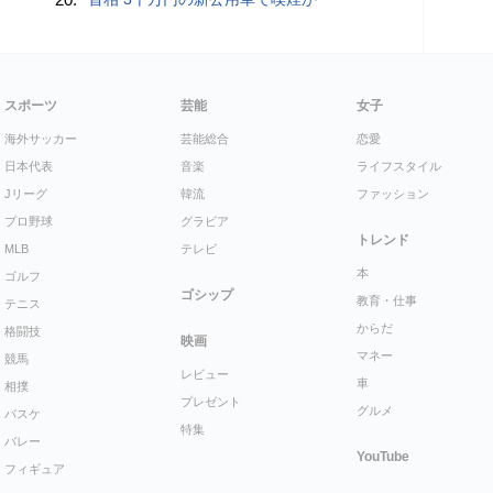
スポーツ
芸能
女子
海外サッカー
芸能総合
恋愛
日本代表
音楽
ライフスタイル
Jリーグ
韓流
ファッション
プロ野球
グラビア
トレンド
MLB
テレビ
本
ゴルフ
ゴシップ
教育・仕事
テニス
からだ
格闘技
映画
マネー
競馬
レビュー
車
相撲
プレゼント
グルメ
バスケ
特集
バレー
YouTube
フィギュア