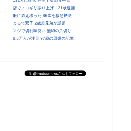
192人に症状 静岡で集団食中毒
店でノコギリ振り上げ…21歳逮捕
服に燃え移った 86歳を救急搬送
まるで双子 2歳差兄弟が話題
マジで切れ味良い 無印の爪切り
9.5万人が注目 97歳の原爆の記憶