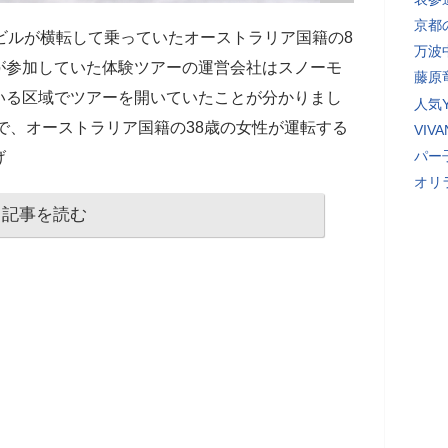
京都
ビルが横転して乗っていたオーストラリア国籍の8
万波
が参加していた体験ツアーの運営会社はスノーモ
藤原
いる区域でツアーを開いていたことが分かりまし
人気Y
城で、オーストラリア国籍の38歳の女性が運転する
VI
パー
げ
オリ
記事を読む