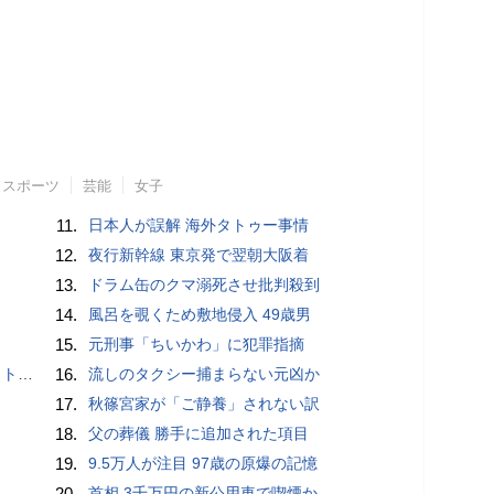
スポーツ
芸能
女子
11.
日本人が誤解 海外タトゥー事情
12.
夜行新幹線 東京発で翌朝大阪着
13.
ドラム缶のクマ溺死させ批判殺到
14.
風呂を覗くため敷地侵入 49歳男
15.
元刑事「ちいかわ」に犯罪指摘
岡山県警
16.
流しのタクシー捕まらない元凶か
17.
秋篠宮家が「ご静養」されない訳
18.
父の葬儀 勝手に追加された項目
19.
9.5万人が注目 97歳の原爆の記憶
20.
首相 3千万円の新公用車で喫煙か