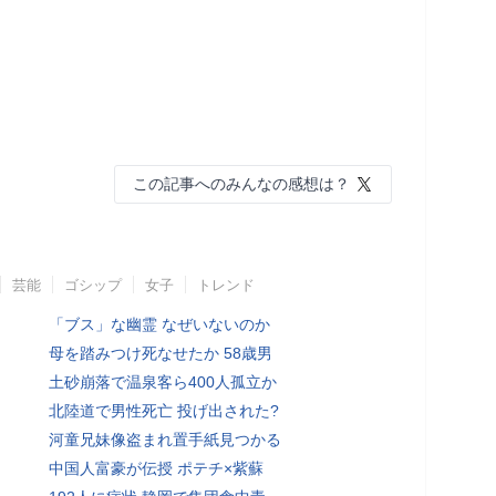
この記事へのみんなの感想は？
芸能
ゴシップ
女子
トレンド
「ブス」な幽霊 なぜいないのか
母を踏みつけ死なせたか 58歳男
土砂崩落で温泉客ら400人孤立か
北陸道で男性死亡 投げ出された?
河童兄妹像盗まれ置手紙見つかる
中国人富豪が伝授 ポテチ×紫蘇