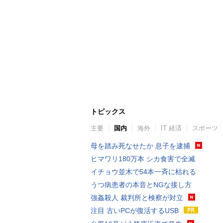
トピックス
主要
国内
海外
IT 経済
スポーツ
母を踏み死なせたか 息子を逮捕
ヒマワリ180万本 シカ食害で全滅
イチョウ並木で54本一斉に枯れる
うつ病患者の本音とNGな接し方
強姦殺人 裁判所と検察が対立
注目 古いPCが復活するUSB