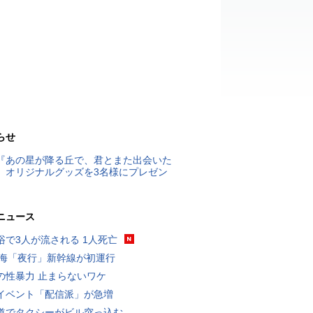
らせ
『あの星が降る丘で、君とまた出会いた
』オリジナルグッズを3名様にプレゼン
ニュース
浴で3人が流される 1人死亡
東海「夜行」新幹線が初運行
の性暴力 止まらないワケ
イベント「配信派」が急増
道でタクシーがビル突っ込む