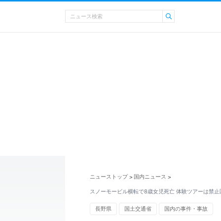
ニューストップ
国内ニュース
>
>
スノーモービル横転で8歳女児死亡 体験ツアーは禁止
長野県
国土交通省
国内の事件・事故