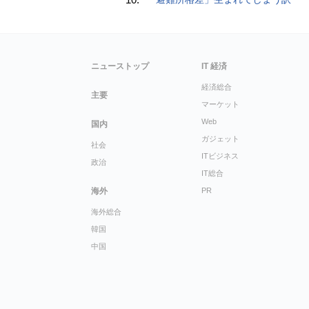
ニューストップ
IT 経済
経済総合
主要
マーケット
Web
国内
ガジェット
社会
ITビジネス
政治
IT総合
海外
PR
海外総合
韓国
中国