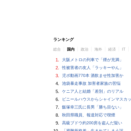
ランキング
総合
国内
政治
海外
経済
IT
1.
大阪メトロの列車で「煙が充満」
2.
性被害者の友人「ラッキーやん」
3.
児ポ動画770本 酒飲ませ性加害か
4.
池袋暴走事故 加害者家族の苦悩
5.
ケニア人と結婚「差別」のリアル
6.
ビニールハウスからシャインマスカット約200房を盗んだ疑い ネットで販売か 無職の男（42）逮捕 
7.
飯塚幸三氏に長男「勝ち目ない」
8.
秋田県職員、報道対応で喫煙
9.
高級ブドウ約200房を盗んだ疑い
10.
「避難所格差」生まれてしまう訳