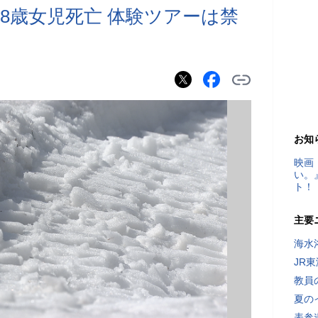
8歳女児死亡 体験ツアーは禁
お知
映画
い。
ト！
主要
海水
JR
教員
夏の
表参