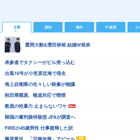
主要
国内
海外
IT 経済
ス
重岡大毅&濱田崇裕 結婚W発表
表参道でタクシーがビル突っ込む
台風16号が小笠原近海で発生
海上自衛隊の生々しい映像が物議
秋田県職員、報道対応で喫煙
教員の性暴力 止まらないワケ
韓国の審判接待疑惑 JFAが調査へ
FIREの45歳男性 仕事復帰した訳
藤原竜也、「労務改善」アピール