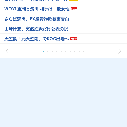
WEST.重岡と濱田 相手は一般女性
さらば森田、FX投資詐欺被害告白
山崎怜奈、突然妊娠だけ公表の訳
天竺鼠「元天竺鼠」でKOC出場へ