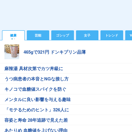
健康
芸能
ゴシップ
女子
トレンド
Y
465gで321円 ドンキプリン品薄
麻辣湯 具材次第でカツ丼級に
うつ病患者の本音とNGな接し方
キノコで血糖値スパイクを防ぐ
メンタルに良い影響を与える趣味
「モテるためのヒント」326人に
容姿と寿命 28年追跡で見えた差
あたりめ 血糖値を上げない理由