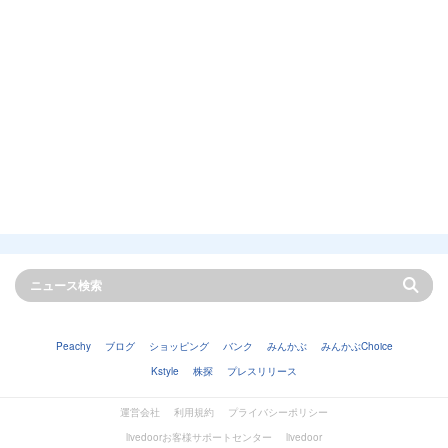
Peachy
ブログ
ショッピング
バンク
みんかぶ
みんかぶChoice
Kstyle
株探
プレスリリース
運営会社
利用規約
プライバシーポリシー
livedoorお客様サポートセンター
livedoor