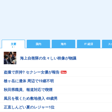
主要
国内
海外
IT 経済
ス
海上自衛隊の生々しい映像が物議
盗撮で所持? セクシー女優が報告
槍ヶ岳に遺体 周辺で19歳不明
秋田県職員、報道対応で喫煙
風呂を覗くため敷地侵入 49歳男
正直しんどい夏のレジャー1位