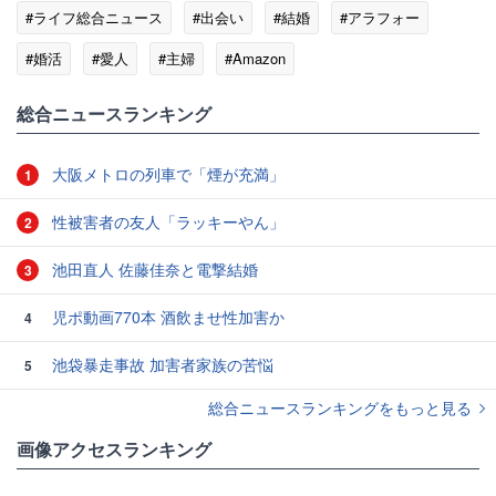
#ライフ総合ニュース
#出会い
#結婚
#アラフォー
#婚活
#愛人
#主婦
#Amazon
総合ニュースランキング
大阪メトロの列車で「煙が充満」
1
性被害者の友人「ラッキーやん」
2
池田直人 佐藤佳奈と電撃結婚
3
児ポ動画770本 酒飲ませ性加害か
4
池袋暴走事故 加害者家族の苦悩
5
総合ニュースランキングをもっと見る
画像アクセスランキング