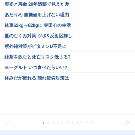
容姿と寿命 28年追跡で見えた差
あたりめ 血糖値を上げない理由
体重62kg→82kgに 寺田心の生活
夏のむくみ対策 ツボ&反射区押し
紫外線対策がビタミンD不足に
緑茶を飲むと死亡リスク低まる?
ヨーグルト いつ食べたらいい?
休みだが疲れる 隠れ疲労対策は