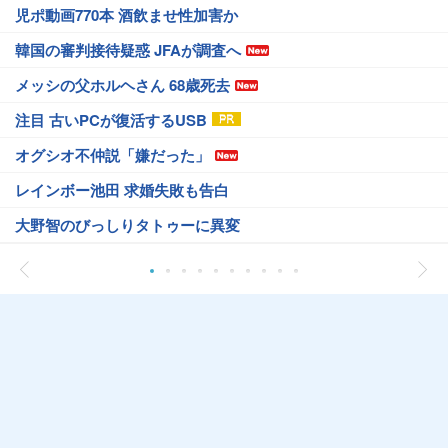
児ポ動画770本 酒飲ませ性加害か
韓国の審判接待疑惑 JFAが調査へ
メッシの父ホルヘさん 68歳死去
注目 古いPCが復活するUSB
オグシオ不仲説「嫌だった」
レインボー池田 求婚失敗も告白
大野智のびっしりタトゥーに異変