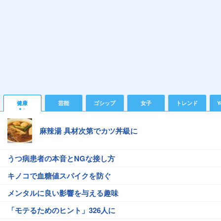
健康
芸能
ゴシップ
女子
トレンド
Y
麻辣湯 具材次第でカツ丼級に
うつ病患者の本音とNGな接し方
キノコで血糖値スパイクを防ぐ
メンタルに良い影響を与える趣味
「モテるためのヒント」326人に