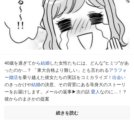
40歳を過ぎてから
結婚
した女性たちには、どんな"ヒミツ"があ
ったのか…？ 「東大合格より難しい」とも言われる
アラフォ
ー
婚活
を乗り越えた彼女たちの実話をコミカライズ！
出会い
のきっかけや
結婚
の決意、その背景にある等身大のストーリ
ーをお届けします。メールの返事▶次の話
愛人
なのに…！？
彼からのまさかの提案
続きを読む