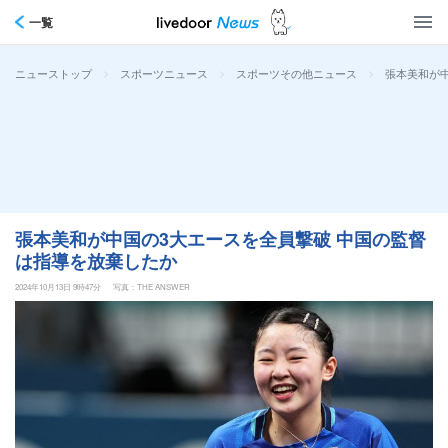
一覧
>
>
>
張本美和が
ニューストップ
スポーツニュース
スポーツその他ニュース
張本美和が中国の3大エースを全員撃破 中国の監督
は指導を放棄したか
2024年10月13日 9時47分
写真：THE ANSWER