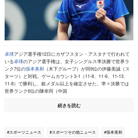
卓球
アジア選手権12日にカザフスタン・アスタナで行われて
いる
卓球
のアジア選手権は、女子シングルス準決勝で世界ラ
ンク7位の
張本美和
（木下グループ）が同9位の伊藤美誠（ス
ターツ）と対戦。ゲームカウント3-1（11-8、11-6、11-13、
11-8）で勝利し、銀メダル以上を確定させた。準々決勝では
世界ランク6位の陳幸同（中国
続きを読む
#スポーツニュース
#スポーツその他ニュース
#張本美和