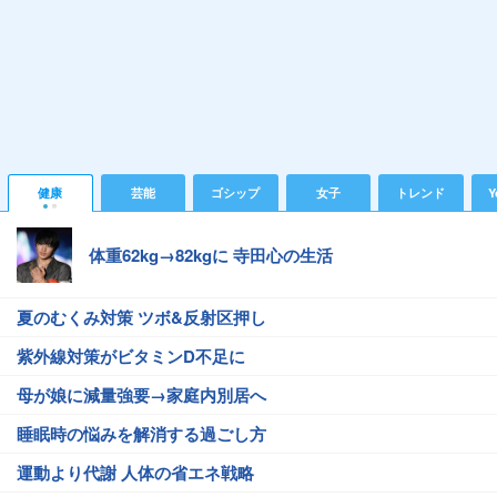
健康
芸能
ゴシップ
女子
トレンド
Y
体重62kg→82kgに 寺田心の生活
夏のむくみ対策 ツボ&反射区押し
紫外線対策がビタミンD不足に
母が娘に減量強要→家庭内別居へ
睡眠時の悩みを解消する過ごし方
運動より代謝 人体の省エネ戦略