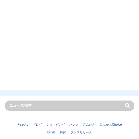
Peachy
ブログ
ショッピング
バンク
みんかぶ
みんかぶChoice
Kstyle
株探
プレスリリース