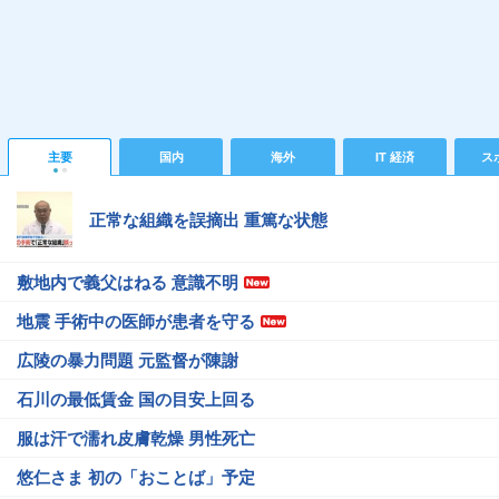
主要
国内
海外
IT 経済
ス
正常な組織を誤摘出 重篤な状態
敷地内で義父はねる 意識不明
地震 手術中の医師が患者を守る
広陵の暴力問題 元監督が陳謝
石川の最低賃金 国の目安上回る
服は汗で濡れ皮膚乾燥 男性死亡
悠仁さま 初の「おことば」予定