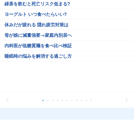
緑茶を飲むと死亡リスク低まる?
ヨーグルト いつ食べたらいい?
休みだが疲れる 隠れ疲労対策は
母が娘に減量強要→家庭内別居へ
内科医が低糖質麺を食べ比べ検証
睡眠時の悩みを解消する過ごし方