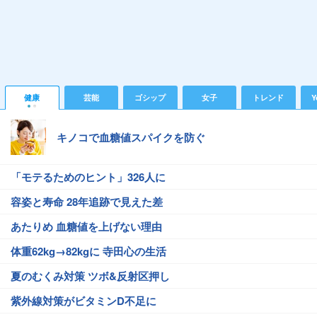
健康
芸能
ゴシップ
女子
トレンド
Y
キノコで血糖値スパイクを防ぐ
「モテるためのヒント」326人に
容姿と寿命 28年追跡で見えた差
あたりめ 血糖値を上げない理由
体重62kg→82kgに 寺田心の生活
夏のむくみ対策 ツボ&反射区押し
紫外線対策がビタミンD不足に