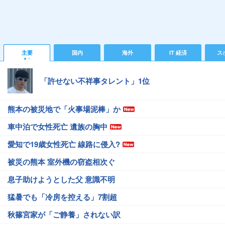
主要
国内
海外
IT 経済
ス
「許せない不祥事タレント」1位
熊本の被災地で「火事場泥棒」か
車中泊で女性死亡 遺族の胸中
愛知で19歳女性死亡 線路に侵入?
被災の熊本 室外機の窃盗相次ぐ
息子助けようとした父 意識不明
猛暑でも「冷房を控える」7割超
秋篠宮家が「ご静養」されない訳