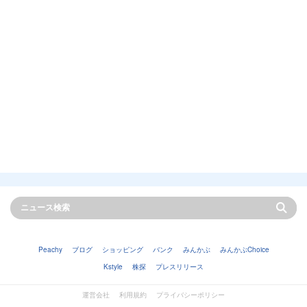
Peachy
ブログ
ショッピング
バンク
みんかぶ
みんかぶChoice
Kstyle
株探
プレスリリース
運営会社
利用規約
プライバシーポリシー