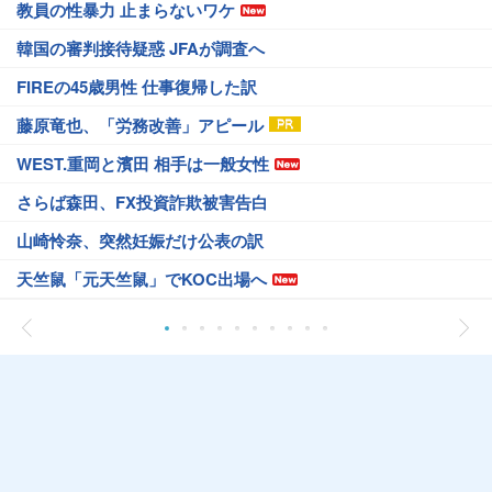
教員の性暴力 止まらないワケ
韓国の審判接待疑惑 JFAが調査へ
FIREの45歳男性 仕事復帰した訳
藤原竜也、「労務改善」アピール
WEST.重岡と濱田 相手は一般女性
さらば森田、FX投資詐欺被害告白
山崎怜奈、突然妊娠だけ公表の訳
天竺鼠「元天竺鼠」でKOC出場へ