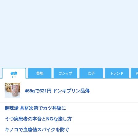
健康
芸能
ゴシップ
女子
トレンド
Y
465gで321円 ドンキプリン品薄
麻辣湯 具材次第でカツ丼級に
うつ病患者の本音とNGな接し方
キノコで血糖値スパイクを防ぐ