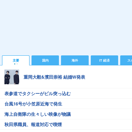
主要
国内
海外
IT 経済
ス
重岡大毅&濱田崇裕 結婚W発表
表参道でタクシーがビル突っ込む
台風16号が小笠原近海で発生
海上自衛隊の生々しい映像が物議
秋田県職員、報道対応で喫煙