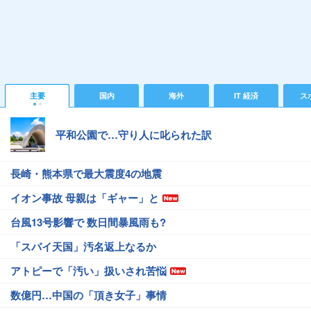
主要
国内
海外
IT 経済
ス
平和公園で…守り人に叱られた訳
長崎・熊本県で最大震度4の地震
イオン事故 母親は「ギャー」と
台風13号影響で 数日間暴風雨も?
「スパイ天国」汚名返上なるか
アトピーで「汚い」扱いされ苦悩
数億円…中国の「頂き女子」事情