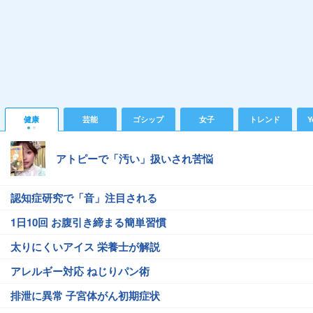
健康
芸能
ゴシップ
女子
トレンド
Y
アトピーで「汚い」扱いされ苦悩
認知症研究で「音」注目される
1日10回 お腹引き締まる簡単習慣
太りにくいアイス 栄養士が解説
アレルギー対応 ねじりパン術
排泄に異常 子宮体がん初期症状