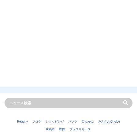
Peachy
ブログ
ショッピング
バンク
みんかぶ
みんかぶChoice
Kstyle
株探
プレスリリース