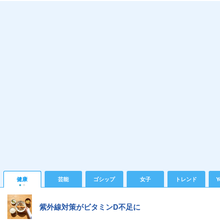
健康
芸能
ゴシップ
女子
トレンド
Y
紫外線対策がビタミンD不足に