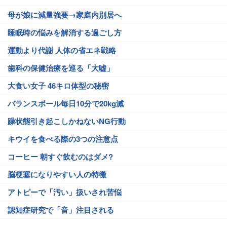
母が娘に減量強要→家庭内別居へ
睡眠時の悩みを解消する過ごし方
運動より代謝 人体の省エネ戦略
歯科の保健治療を巡る「大嘘」
大食い女子 46キロ体型の秘密
バランスボール毎日10分で20kg減
躁状態引き起こしかねないNG行動
キウイを食べる際の3つの注意点
コーヒー 朝すぐ飲むのはダメ?
脳梗塞になりやすい人の特徴
アトピーで「汚い」扱いされ苦悩
認知症研究で「音」注目される