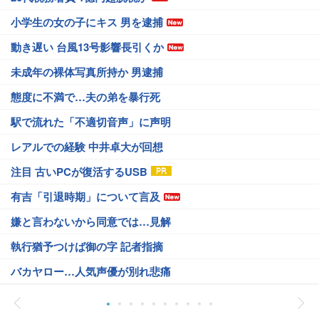
小学生の女の子にキス 男を逮捕
動き遅い 台風13号影響長引くか
未成年の裸体写真所持か 男逮捕
態度に不満で…夫の弟を暴行死
駅で流れた「不適切音声」に声明
レアルでの経験 中井卓大が回想
注目 古いPCが復活するUSB
有吉「引退時期」について言及
嫌と言わないから同意では…見解
執行猶予つけば御の字 記者指摘
バカヤロー…人気声優が別れ悲痛