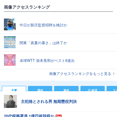
画像アクセスランキング
中日が新庄監督招聘を検討か
関東「真夏の暑さ」は終了か
卓球WTT 張本美和がベスト8進出
画像アクセスランキングをもっと見る
主要
国内
海外
IT 経済
ス
主犯格とされる男 無期懲役判決
20代税務署員 1億円超脱税か