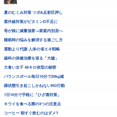
夏のむくみ対策 ツボ&反射区押し
紫外線対策がビタミンD不足に
母が娘に減量強要→家庭内別居へ
睡眠時の悩みを解消する過ごし方
運動より代謝 人体の省エネ戦略
歯科の保健治療を巡る「大嘘」
大食い女子 46キロ体型の秘密
バランスボール毎日10分で20kg減
躁状態引き起こしかねないNG行動
1日10分で手軽に「ひざ痛対策」
キウイを食べる際の3つの注意点
コーヒー 朝すぐ飲むのはダメ?