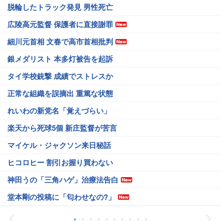
脱輪したトラック発見 男性死亡
広陵高元監督 保護者に直接謝罪
細川元首相 文春で高市首相批判
銀メダリスト 本多灯被告を起訴
タイ学校銃撃 成績でストレスか
正常な組織を誤摘出 重篤な状態
れいわの新党名「覚えづらい」
楽天から死球5個 新庄監督が苦言
マイケル・ジャクソン来日秘話
ヒコロヒー 割引お握り買わない
神田うの「三角ハゲ」治療法告白
堂本剛の投稿に「匂わせなの?」