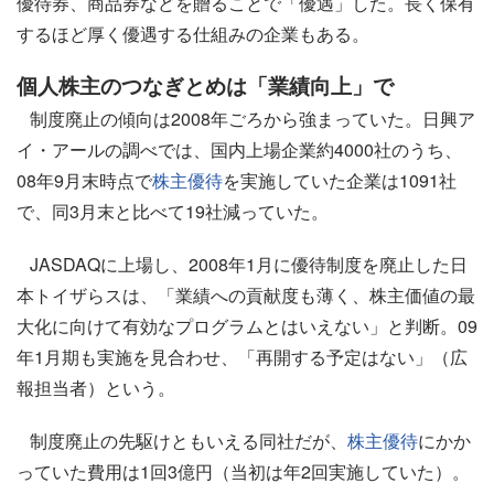
優待券、商品券などを贈ることで「優遇」した。長く保有
するほど厚く優遇する仕組みの企業もある。
個人株主のつなぎとめは「業績向上」で
制度廃止の傾向は2008年ごろから強まっていた。日興ア
イ・アールの調べでは、国内上場企業約4000社のうち、
08年9月末時点で
株主優待
を実施していた企業は1091社
で、同3月末と比べて19社減っていた。
JASDAQに上場し、2008年1月に優待制度を廃止した日
本トイザらスは、「業績への貢献度も薄く、株主価値の最
大化に向けて有効なプログラムとはいえない」と判断。09
年1月期も実施を見合わせ、「再開する予定はない」（広
報担当者）という。
制度廃止の先駆けともいえる同社だが、
株主優待
にかか
っていた費用は1回3億円（当初は年2回実施していた）。