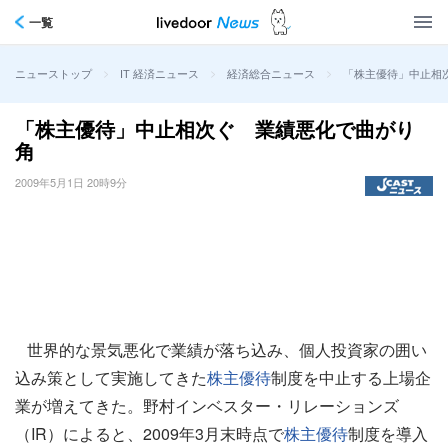
一覧
>
>
>
「株主優待」中止相
ニューストップ
IT 経済ニュース
経済総合ニュース
「株主優待」中止相次ぐ 業績悪化で曲がり
角
2009年5月1日 20時9分
世界的な景気悪化で業績が落ち込み、個人投資家の囲い
込み策として実施してきた
株主優待
制度を中止する上場企
業が増えてきた。野村インベスター・リレーションズ
（IR）によると、2009年3月末時点で
株主優待
制度を導入