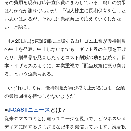
その費用を現在は広告宣伝費にまわしている。廃止の効果
はなかなか測りづらいが、「個人株主に長期保有を促した
い思いはあるが、それには業績向上で応えていくしかな
い」と語る。
4月20日には東証2部に上場する西川ゴム工業が優待制度
の中止を発表。中止しないまでも、ギフト券の金額を下げ
たり、贈呈品を見直したりとコスト削減の動きは続く。日
本トイザらスのように、本業重視で「配当政策に振り向け
る」という企業もある。
いずれにしても、優待制度が再び盛り上がるには、企業
の業績回復を待つしかないようだ。
■
J-CASTニュース
とは？
従来のマスコミとは違うユニークな視点で、ビジネスやメ
ディアに関するさまざまな記事を発信しています。読者投