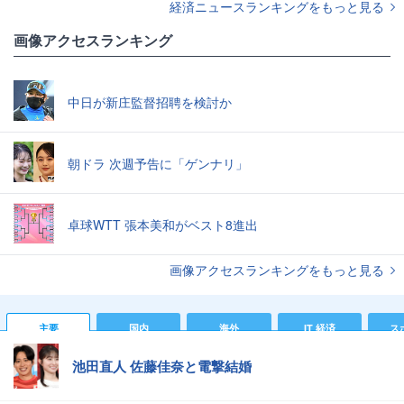
経済ニュースランキングをもっと見る
画像アクセスランキング
中日が新庄監督招聘を検討か
朝ドラ 次週予告に「ゲンナリ」
卓球WTT 張本美和がベスト8進出
画像アクセスランキングをもっと見る
主要
国内
海外
IT 経済
ス
池田直人 佐藤佳奈と電撃結婚