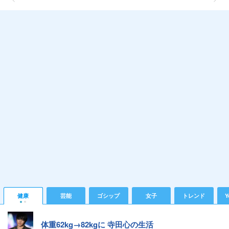
健康
芸能
ゴシップ
女子
トレンド
Y
体重62kg→82kgに 寺田心の生活