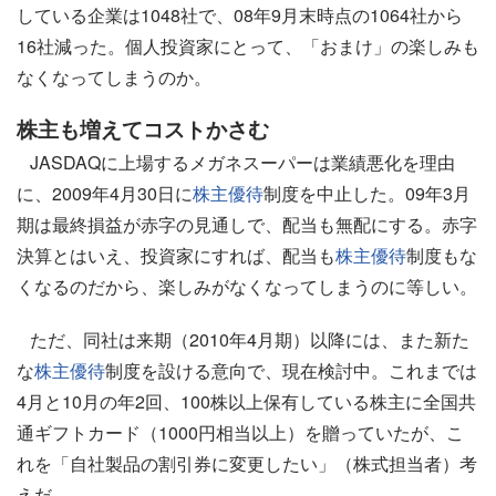
している企業は1048社で、08年9月末時点の1064社から
16社減った。個人投資家にとって、「おまけ」の楽しみも
なくなってしまうのか。
株主も増えてコストかさむ
JASDAQに上場するメガネスーパーは業績悪化を理由
に、2009年4月30日に
株主優待
制度を中止した。09年3月
期は最終損益が赤字の見通しで、配当も無配にする。赤字
決算とはいえ、投資家にすれば、配当も
株主優待
制度もな
くなるのだから、楽しみがなくなってしまうのに等しい。
ただ、同社は来期（2010年4月期）以降には、また新た
な
株主優待
制度を設ける意向で、現在検討中。これまでは
4月と10月の年2回、100株以上保有している株主に全国共
通ギフトカード（1000円相当以上）を贈っていたが、こ
れを「自社製品の割引券に変更したい」（株式担当者）考
えだ。