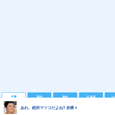
主要
国内
海外
IT 経済
ス
あれ、絶対マツコだよね? 赤裸々