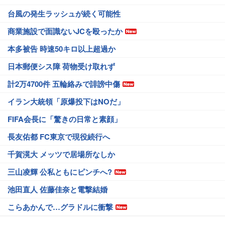
台風の発生ラッシュが続く可能性
商業施設で面識ないJCを殴ったか
本多被告 時速50キロ以上超過か
日本郵便シス障 荷物受け取れず
計2万4700件 五輪絡みで誹謗中傷
イラン大統領「原爆投下はNOだ」
FIFA会長に「驚きの日常と素顔」
長友佑都 FC東京で現役続行へ
千賀滉大 メッツで居場所なしか
三山凌輝 公私ともにピンチへ?
池田直人 佐藤佳奈と電撃結婚
こらあかんで…グラドルに衝撃