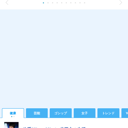
健康
芸能
ゴシップ
女子
トレンド
Y