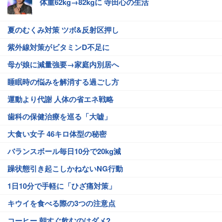
体重62kg→82kgに 寺田心の生活
夏のむくみ対策 ツボ&反射区押し
紫外線対策がビタミンD不足に
母が娘に減量強要→家庭内別居へ
睡眠時の悩みを解消する過ごし方
運動より代謝 人体の省エネ戦略
歯科の保健治療を巡る「大嘘」
大食い女子 46キロ体型の秘密
バランスボール毎日10分で20kg減
躁状態引き起こしかねないNG行動
1日10分で手軽に「ひざ痛対策」
キウイを食べる際の3つの注意点
コーヒー 朝すぐ飲むのはダメ?