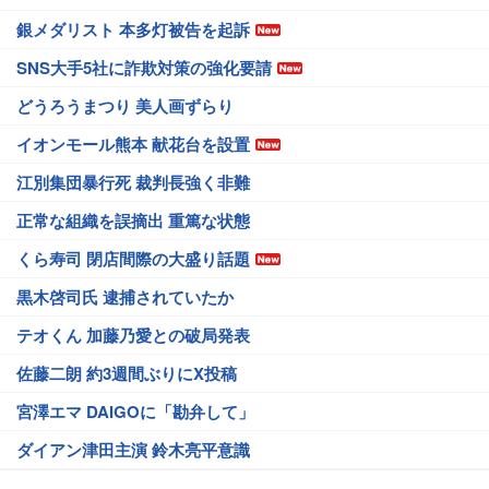
銀メダリスト 本多灯被告を起訴
SNS大手5社に詐欺対策の強化要請
どうろうまつり 美人画ずらり
イオンモール熊本 献花台を設置
江別集団暴行死 裁判長強く非難
正常な組織を誤摘出 重篤な状態
くら寿司 閉店間際の大盛り話題
黒木啓司氏 逮捕されていたか
テオくん 加藤乃愛との破局発表
佐藤二朗 約3週間ぶりにX投稿
宮澤エマ DAIGOに「勘弁して」
ダイアン津田主演 鈴木亮平意識