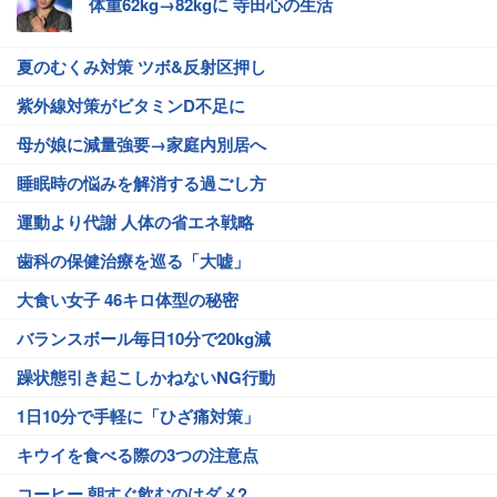
体重62kg→82kgに 寺田心の生活
夏のむくみ対策 ツボ&反射区押し
紫外線対策がビタミンD不足に
母が娘に減量強要→家庭内別居へ
睡眠時の悩みを解消する過ごし方
運動より代謝 人体の省エネ戦略
歯科の保健治療を巡る「大嘘」
大食い女子 46キロ体型の秘密
バランスボール毎日10分で20kg減
躁状態引き起こしかねないNG行動
1日10分で手軽に「ひざ痛対策」
キウイを食べる際の3つの注意点
コーヒー 朝すぐ飲むのはダメ?