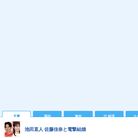
主要
国内
海外
IT 経済
ス
池田直人 佐藤佳奈と電撃結婚