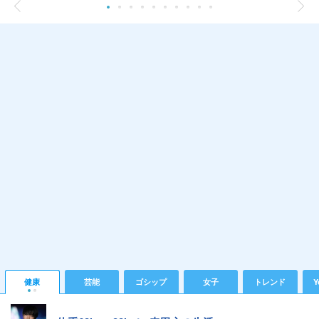
健康
芸能
ゴシップ
女子
トレンド
Y