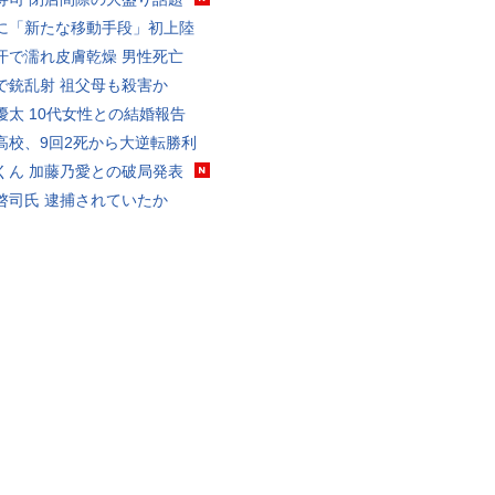
に「新たな移動手段」初上陸
汗で濡れ皮膚乾燥 男性死亡
で銃乱射 祖父母も殺害か
優太 10代女性との結婚報告
高校、9回2死から大逆転勝利
くん 加藤乃愛との破局発表
啓司氏 逮捕されていたか