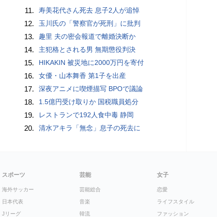
11.
寿美花代さん死去 息子2人が追悼
12.
玉川氏の「警察官が死刑」に批判
13.
趣里 夫の密会報道で離婚決断か
14.
主犯格とされる男 無期懲役判決
15.
HIKAKIN 被災地に2000万円を寄付
16.
女優・山本舞香 第1子を出産
17.
深夜アニメに喫煙描写 BPOで議論
18.
1.5億円受け取りか 国税職員処分
19.
レストランで192人食中毒 静岡
20.
清水アキラ「無念」息子の死去に
スポーツ
芸能
女子
海外サッカー
芸能総合
恋愛
日本代表
音楽
ライフスタイル
Jリーグ
韓流
ファッション