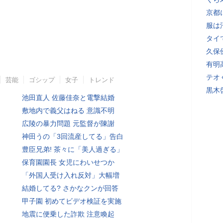
京都
服は
タイ
久保
有明
テオ
芸能
ゴシップ
女子
トレンド
黒木
池田直人 佐藤佳奈と電撃結婚
敷地内で義父はねる 意識不明
広陵の暴力問題 元監督が陳謝
神田うの「3回流産してる」告白
豊臣兄弟! 茶々に「美人過ぎる」
保育園園長 女児にわいせつか
「外国人受け入れ反対」大幅増
結婚してる? さかなクンが回答
甲子園 初めてビデオ検証を実施
地震に便乗した詐欺 注意喚起