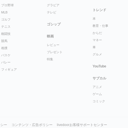
プロ野球
グラビア
トレンド
MLB
テレビ
本
ゴルフ
ゴシップ
教育・仕事
テニス
からだ
格闘技
映画
マネー
競馬
レビュー
車
相撲
プレゼント
グルメ
バスケ
特集
バレー
YouTube
フィギュア
サブカル
アニメ
ゲーム
コミック
リシー
コンテンツ・広告ポリシー
livedoorお客様サポートセンター