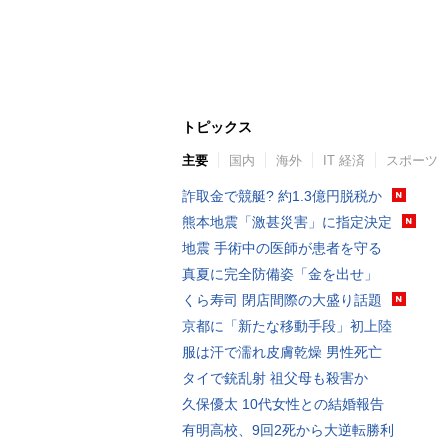
トピックス
主要
国内
海外
IT 経済
スポーツ
詐取金で競艇? 約1.3億円脱税か
熊本地震「激甚災害」に指定決定
地震 手術中の医師が患者を守る
真夏に完全防備姿「金を出せ」
くら寿司 閉店間際の大盛り話題
京都に「新たな移動手段」初上陸
服は汗で濡れ皮膚乾燥 男性死亡
タイで銃乱射 祖父母も殺害か
久保優太 10代女性との結婚報告
有明高校、9回2死から大逆転勝利