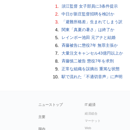
1.
須江監督 女子部員に3条件提示
2.
中日が新庄監督招聘を検討か
3.
「避難所格差」生まれてしまう訳
4.
関東「真夏の暑さ」は終了か
5.
レインボー池田 元アナと結婚
6.
斉藤被告に懲役7年 無罪主張か
7.
大量注文キャンセル43億円以上か
8.
斉藤慎二被告 懲役7年を求刑
9.
正常な組織を誤摘出 重篤な状態
10.
駅で流れた「不適切音声」に声明
ニューストップ
IT 経済
経済総合
主要
マーケット
Web
国内