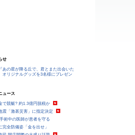
らせ
『あの星が降る丘で、君とまた出会いた
』オリジナルグッズを3名様にプレゼン
ニュース
金で競艇? 約1.3億円脱税か
地震「激甚災害」に指定決定
 手術中の医師が患者を守る
に完全防備姿「金を出せ」
寿司 閉店間際の大盛り話題