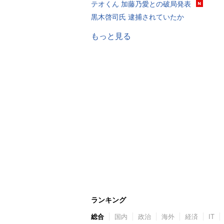
テオくん 加藤乃愛との破局発表
黒木啓司氏 逮捕されていたか
もっと見る
ランキング
総合
国内
政治
海外
経済
IT