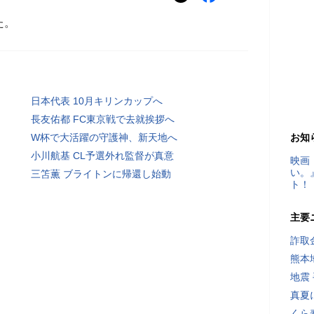
た。
日本代表 10月キリンカップへ
長友佑都 FC東京戦で去就挨拶へ
W杯で大活躍の守護神、新天地へ
お知
小川航基 CL予選外れ監督が真意
映画
い。
三笘薫 ブライトンに帰還し始動
ト！
主要
詐取
熊本
地震
真夏
くら