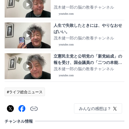
茂木健一郎の脳の教養チャンネル
youtube.com
人生で失敗したときには、やりなおせ
ばいい。
茂木健一郎の脳の教養チャンネル
youtube.com
立憲民主党と公明党の「新党結成」の
報を受け、国会議員の「二つの本能」
について考える
茂木健一郎の脳の教養チャンネル
youtube.com
#ライフ総合ニュース
みんなの感想は？
チャンネル情報