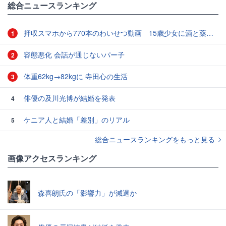
総合ニュースランキング
押収スマホから770本のわいせつ動画 15歳少女に酒と薬飲ませ性的暴行か 54歳男を再逮捕 「薬もありますよ」とSNSで誘い出し
1
容態悪化 会話が通じないパー子
2
体重62kg→82kgに 寺田心の生活
3
俳優の及川光博が結婚を発表
4
ケニア人と結婚「差別」のリアル
5
総合ニュースランキングをもっと見る
画像アクセスランキング
森喜朗氏の「影響力」が減退か