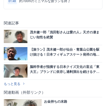
約700mのミニマルな旅ランを終了
01:48
関連記事
茂木健一郎「浅田彰さんは愛の人」天才の凄ま
じい知性を絶賛
【旅ラン】茂木健一郎が仙台・青葉山公園を駆
け抜ける！日本フィギュアスケート発祥の地
「五色沼」を巡る
脳科学者が指摘する日本クイズ文化の盲点「東
大王」ブランドに依存し過剰演出を続けるテレ
ビ業界の構造的課題
もっと見る
関連動画（外部リンク）
お金持ちの末路