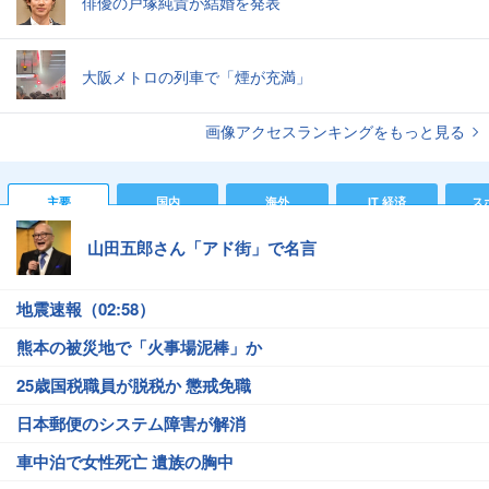
俳優の戸塚純貴が結婚を発表
大阪メトロの列車で「煙が充満」
画像アクセスランキングをもっと見る
主要
国内
海外
IT 経済
ス
山田五郎さん「アド街」で名言
地震速報（02:58）
熊本の被災地で「火事場泥棒」か
25歳国税職員が脱税か 懲戒免職
日本郵便のシステム障害が解消
車中泊で女性死亡 遺族の胸中