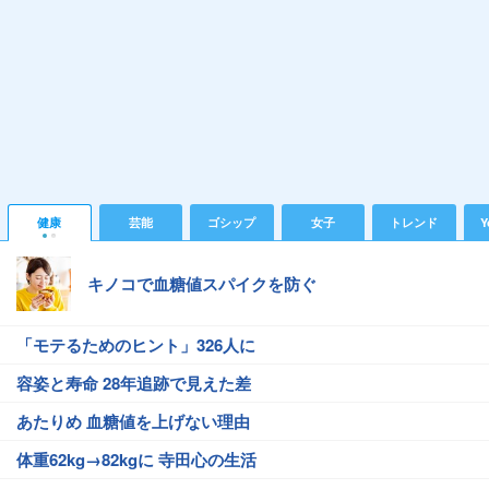
健康
芸能
ゴシップ
女子
トレンド
Y
キノコで血糖値スパイクを防ぐ
「モテるためのヒント」326人に
容姿と寿命 28年追跡で見えた差
あたりめ 血糖値を上げない理由
体重62kg→82kgに 寺田心の生活