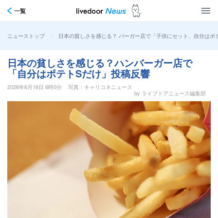
一覧
>
日本の貧しさを感じる？ バーガー店で「子供にセット、自分はポ
ニューストップ
日本の貧しさを感じる？ハンバーガー店で
「自分はポテトSだけ」投稿反響
2026年6月16日 6時0分
写真：キャリコネニュース
by ライブドアニュース編集部