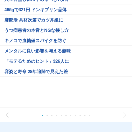
465gで321円 ドンキプリン品薄
麻辣湯 具材次第でカツ丼級に
うつ病患者の本音とNGな接し方
キノコで血糖値スパイクを防ぐ
メンタルに良い影響を与える趣味
「モテるためのヒント」326人に
容姿と寿命 28年追跡で見えた差