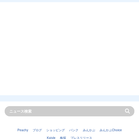
Peachy
ブログ
ショッピング
バンク
みんかぶ
みんかぶChoice
Kstyle
株探
プレスリリース