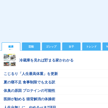
健康
芸能
ゴシップ
女子
トレンド
Y
冷蔵庫を見れば貯まる家かわかる
こじるり「人生最高体重」を更新
夏の寝不足 食事制限でも太る訳
体臭の原因 プロテインの可能性
医師が勧める 猫背解消の体操術
人生台無しに…やめるべき7項目