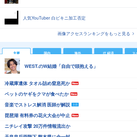
人気YouTuber 白ビキニ加工否定
画像アクセスランキングをもっと見る
主要
国内
海外
IT 経済
ス
WEST.のW結婚「自由で頭抱える」
冷蔵庫遺体 タオル詰め窒息死か
ペットのヤギをクマが食べたか
音楽でストレス解消 医師が解説
琵琶湖 有料券の花火大会が中止
ニチレイ攻撃 20万件情報流出か
天皇皇后両陛下 熊本県に金一封