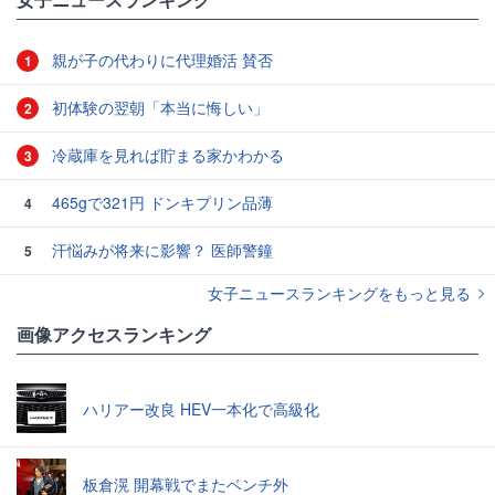
親が子の代わりに代理婚活 賛否
1
初体験の翌朝「本当に悔しい」
2
冷蔵庫を見れば貯まる家かわかる
3
465gで321円 ドンキプリン品薄
4
汗悩みが将来に影響？ 医師警鐘
5
女子ニュースランキングをもっと見る
画像アクセスランキング
ハリアー改良 HEV一本化で高級化
板倉滉 開幕戦でまたベンチ外