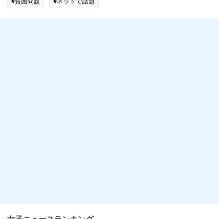
#貧困問題
#ネットで話題
女子ニュースランキング