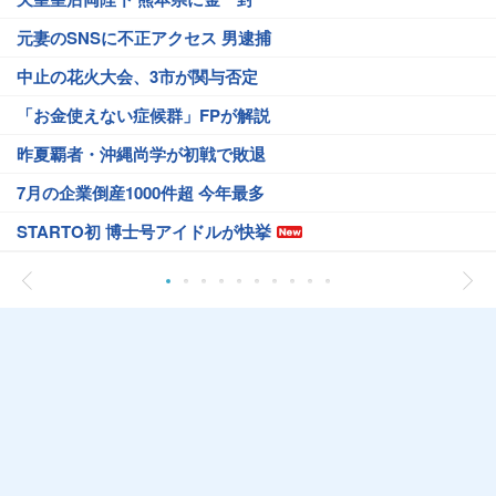
元妻のSNSに不正アクセス 男逮捕
中止の花火大会、3市が関与否定
「お金使えない症候群」FPが解説
昨夏覇者・沖縄尚学が初戦で敗退
7月の企業倒産1000件超 今年最多
STARTO初 博士号アイドルが快挙