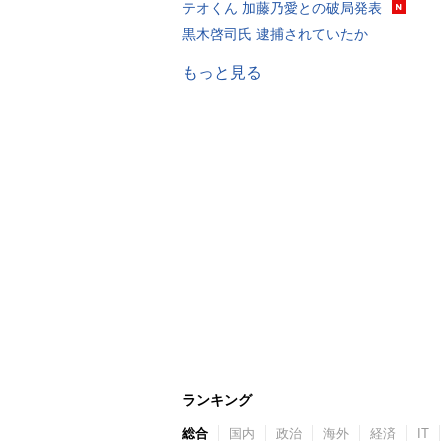
テオくん 加藤乃愛との破局発表
黒木啓司氏 逮捕されていたか
もっと見る
ランキング
総合
国内
政治
海外
経済
IT