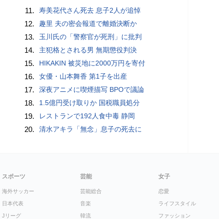
11.
寿美花代さん死去 息子2人が追悼
12.
趣里 夫の密会報道で離婚決断か
13.
玉川氏の「警察官が死刑」に批判
14.
主犯格とされる男 無期懲役判決
15.
HIKAKIN 被災地に2000万円を寄付
16.
女優・山本舞香 第1子を出産
17.
深夜アニメに喫煙描写 BPOで議論
18.
1.5億円受け取りか 国税職員処分
19.
レストランで192人食中毒 静岡
20.
清水アキラ「無念」息子の死去に
スポーツ
芸能
女子
海外サッカー
芸能総合
恋愛
日本代表
音楽
ライフスタイル
Jリーグ
韓流
ファッション