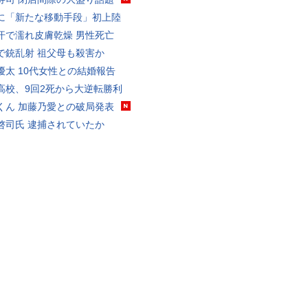
に「新たな移動手段」初上陸
汗で濡れ皮膚乾燥 男性死亡
で銃乱射 祖父母も殺害か
優太 10代女性との結婚報告
高校、9回2死から大逆転勝利
くん 加藤乃愛との破局発表
啓司氏 逮捕されていたか