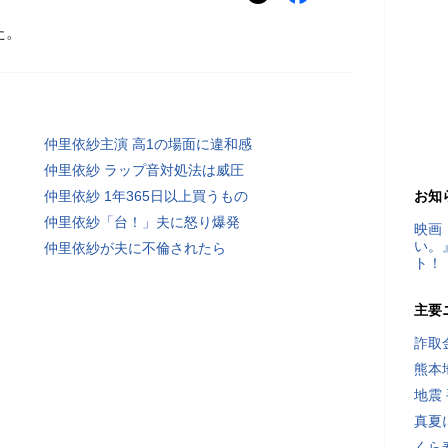
た。
仲里依紗主演 高1の場面に違和感
仲里依紗 ラップ音対処法は威圧
仲里依紗 1年365日以上買うもの
お知
仲里依紗「台！」夫に怒り爆発
映画
い。
仲里依紗が夫に不倫されたら
ト！
主要
詐取
熊本
地震
真夏
くら