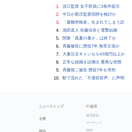
1.
須江監督 女子部員に3条件提示
2.
中日が新庄監督招聘を検討か
3.
「避難所格差」生まれてしまう訳
4.
池田直人 佐藤佳奈と電撃結婚
5.
関東「真夏の暑さ」は終了か
6.
斉藤被告に懲役7年 無罪主張か
7.
大量注文キャンセル43億円以上か
8.
正常な組織を誤摘出 重篤な状態
9.
斉藤慎二被告 懲役7年を求刑
10.
駅で流れた「不適切音声」に声明
ニューストップ
IT 経済
経済総合
主要
マーケット
Web
国内