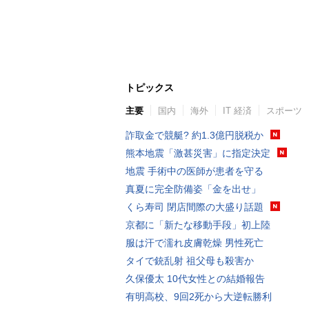
トピックス
主要
国内
海外
IT 経済
スポーツ
詐取金で競艇? 約1.3億円脱税か
熊本地震「激甚災害」に指定決定
地震 手術中の医師が患者を守る
真夏に完全防備姿「金を出せ」
くら寿司 閉店間際の大盛り話題
京都に「新たな移動手段」初上陸
服は汗で濡れ皮膚乾燥 男性死亡
タイで銃乱射 祖父母も殺害か
久保優太 10代女性との結婚報告
有明高校、9回2死から大逆転勝利