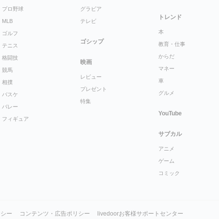
プロ野球
グラビア
トレンド
MLB
テレビ
本
ゴルフ
ゴシップ
教育・仕事
テニス
からだ
格闘技
映画
マネー
競馬
レビュー
車
相撲
プレゼント
グルメ
バスケ
特集
バレー
YouTube
フィギュア
サブカル
アニメ
ゲーム
コミック
リシー
コンテンツ・広告ポリシー
livedoorお客様サポートセンター