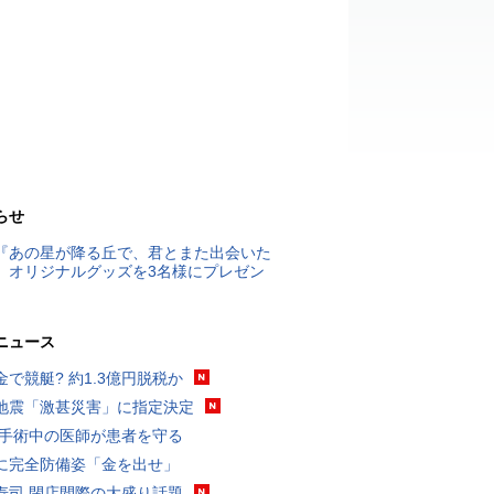
らせ
『あの星が降る丘で、君とまた出会いた
』オリジナルグッズを3名様にプレゼン
ニュース
金で競艇? 約1.3億円脱税か
地震「激甚災害」に指定決定
 手術中の医師が患者を守る
に完全防備姿「金を出せ」
寿司 閉店間際の大盛り話題