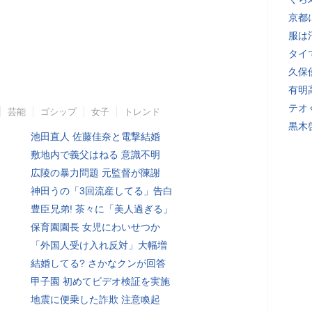
京都
服は
タイ
久保
有明
テオ
芸能
ゴシップ
女子
トレンド
黒木
池田直人 佐藤佳奈と電撃結婚
敷地内で義父はねる 意識不明
広陵の暴力問題 元監督が陳謝
神田うの「3回流産してる」告白
豊臣兄弟! 茶々に「美人過ぎる」
保育園園長 女児にわいせつか
「外国人受け入れ反対」大幅増
結婚してる? さかなクンが回答
甲子園 初めてビデオ検証を実施
地震に便乗した詐欺 注意喚起