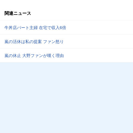
関連ニュース
牛丼店パート主婦 在宅で収入6倍
嵐の活休は私の提案 ファン怒り
嵐の休止 大野ファンが嘆く理由