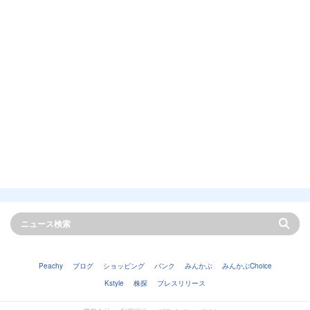
Peachy
ブログ
ショッピング
バンク
みんかぶ
みんかぶChoice
Kstyle
株探
プレスリリース