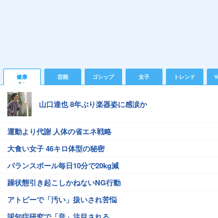
健康
芸能
ゴシップ
女子
トレンド
Y
山口達也 8年ぶり楽器姿に感涙か
運動より代謝 人体の省エネ戦略
大食い女子 46キロ体型の秘密
バランスボール毎日10分で20kg減
躁状態引き起こしかねないNG行動
アトピーで「汚い」扱いされ苦悩
認知症研究で「音」注目される