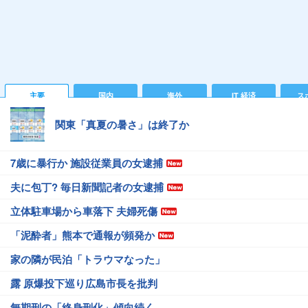
主要
国内
海外
IT 経済
ス
関東「真夏の暑さ」は終了か
7歳に暴行か 施設従業員の女逮捕
夫に包丁? 毎日新聞記者の女逮捕
立体駐車場から車落下 夫婦死傷
「泥酔者」熊本で通報が頻発か
家の隣が民泊「トラウマなった」
露 原爆投下巡り広島市長を批判
無期刑の「終身刑化」傾向続く