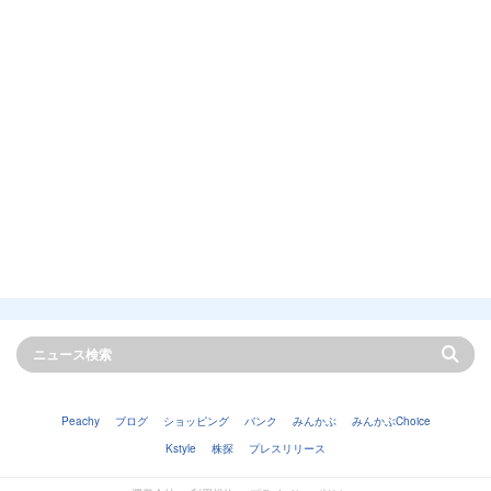
Peachy
ブログ
ショッピング
バンク
みんかぶ
みんかぶChoice
Kstyle
株探
プレスリリース