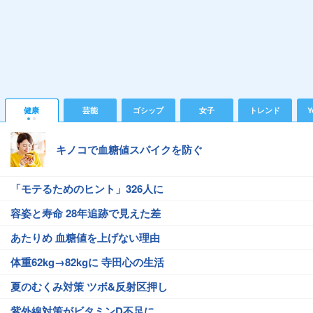
健康
芸能
ゴシップ
女子
トレンド
Y
キノコで血糖値スパイクを防ぐ
「モテるためのヒント」326人に
容姿と寿命 28年追跡で見えた差
あたりめ 血糖値を上げない理由
体重62kg→82kgに 寺田心の生活
夏のむくみ対策 ツボ&反射区押し
紫外線対策がビタミンD不足に