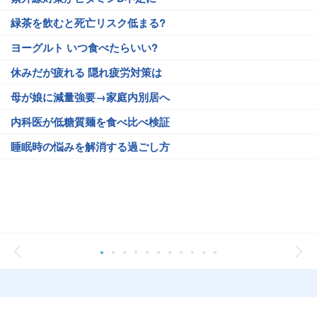
緑茶を飲むと死亡リスク低まる?
ヨーグルト いつ食べたらいい?
休みだが疲れる 隠れ疲労対策は
母が娘に減量強要→家庭内別居へ
内科医が低糖質麺を食べ比べ検証
睡眠時の悩みを解消する過ごし方