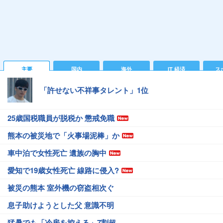
主要
国内
海外
IT 経済
ス
「許せない不祥事タレント」1位
25歳国税職員が脱税か 懲戒免職
熊本の被災地で「火事場泥棒」か
車中泊で女性死亡 遺族の胸中
愛知で19歳女性死亡 線路に侵入?
被災の熊本 室外機の窃盗相次ぐ
息子助けようとした父 意識不明
猛暑でも「冷房を控える」7割超