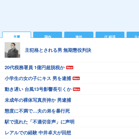
主要
国内
海外
IT 経済
ス
主犯格とされる男 無期懲役判決
20代税務署員 1億円超脱税か
小学生の女の子にキス 男を逮捕
動き遅い 台風13号影響長引くか
未成年の裸体写真所持か 男逮捕
態度に不満で…夫の弟を暴行死
駅で流れた「不適切音声」に声明
レアルでの経験 中井卓大が回想