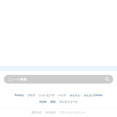
Peachy
ブログ
ショッピング
バンク
みんかぶ
みんかぶChoice
Kstyle
株探
プレスリリース
運営会社
利用規約
プライバシーポリシー