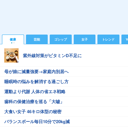
健康
芸能
ゴシップ
女子
トレンド
Y
紫外線対策がビタミンD不足に
母が娘に減量強要→家庭内別居へ
睡眠時の悩みを解消する過ごし方
運動より代謝 人体の省エネ戦略
歯科の保健治療を巡る「大嘘」
大食い女子 46キロ体型の秘密
バランスボール毎日10分で20kg減