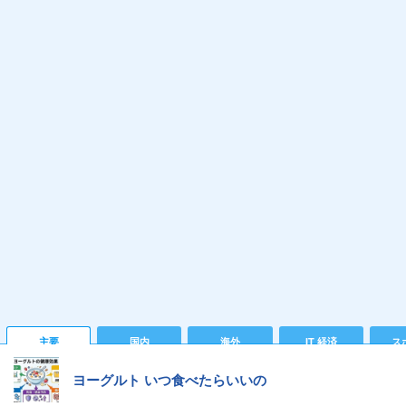
主要
国内
海外
IT 経済
ス
ヨーグルト いつ食べたらいいの