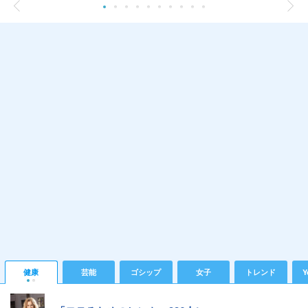
健康
芸能
ゴシップ
女子
トレンド
Y