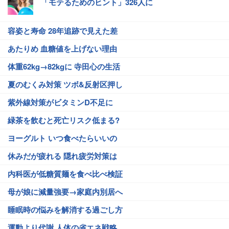
「モテるためのヒント」326人に
容姿と寿命 28年追跡で見えた差
あたりめ 血糖値を上げない理由
体重62kg→82kgに 寺田心の生活
夏のむくみ対策 ツボ&反射区押し
紫外線対策がビタミンD不足に
緑茶を飲むと死亡リスク低まる?
ヨーグルト いつ食べたらいいの
休みだが疲れる 隠れ疲労対策は
内科医が低糖質麺を食べ比べ検証
母が娘に減量強要→家庭内別居へ
睡眠時の悩みを解消する過ごし方
運動より代謝 人体の省エネ戦略