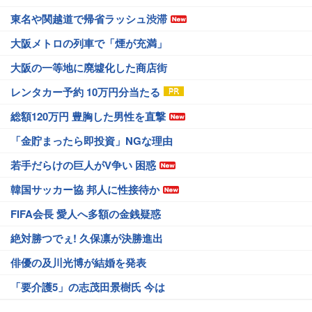
東名や関越道で帰省ラッシュ渋滞
大阪メトロの列車で「煙が充満」
大阪の一等地に廃墟化した商店街
レンタカー予約 10万円分当たる
総額120万円 豊胸した男性を直撃
「金貯まったら即投資」NGな理由
若手だらけの巨人がV争い 困惑
韓国サッカー協 邦人に性接待か
FIFA会長 愛人へ多額の金銭疑惑
絶対勝つでぇ! 久保凛が決勝進出
俳優の及川光博が結婚を発表
「要介護5」の志茂田景樹氏 今は