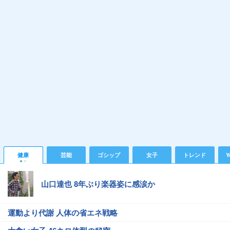
健康
芸能
ゴシップ
女子
トレンド
Y
山口達也 8年ぶり楽器姿に感涙か
運動より代謝 人体の省エネ戦略