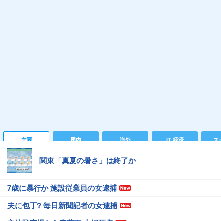
主要
国内
海外
IT 経済
ス
関東「真夏の暑さ」は終了か
7歳に暴行か 施設従業員の女逮捕
夫に包丁? 毎日新聞記者の女逮捕