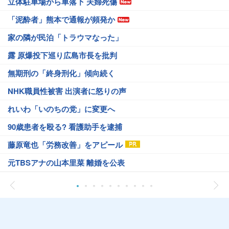
立体駐車場から車落下 夫婦死傷
「泥酔者」熊本で通報が頻発か
家の隣が民泊「トラウマなった」
露 原爆投下巡り広島市長を批判
無期刑の「終身刑化」傾向続く
NHK職員性被害 出演者に怒りの声
れいわ「いのちの党」に変更へ
90歳患者を殴る? 看護助手を逮捕
藤原竜也「労務改善」をアピール
元TBSアナの山本里菜 離婚を公表