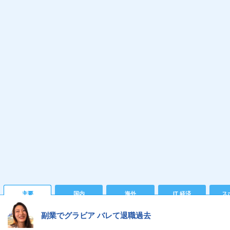
主要
国内
海外
IT 経済
ス
副業でグラビア バレて退職過去