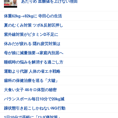
あたりめ 血糖値を上げない理由
体重62kg→82kgに 寺田心の生活
夏のむくみ対策 ツボ&反射区押し
紫外線対策がビタミンD不足に
休みだが疲れる 隠れ疲労対策は
母が娘に減量強要→家庭内別居へ
睡眠時の悩みを解消する過ごし方
運動より代謝 人体の省エネ戦略
歯科の保健治療を巡る「大嘘」
大食い女子 46キロ体型の秘密
バランスボール毎日10分で20kg減
躁状態引き起こしかねないNG行動
1日10分で手軽に「ひざ痛対策」