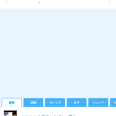
健康
芸能
ゴシップ
女子
トレンド
Y