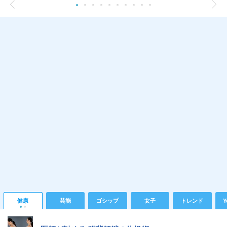
健康
芸能
ゴシップ
女子
トレンド
Y