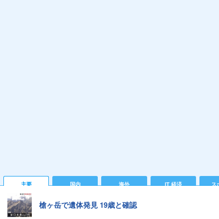
主要
国内
海外
IT 経済
ス
槍ヶ岳で遺体発見 19歳と確認