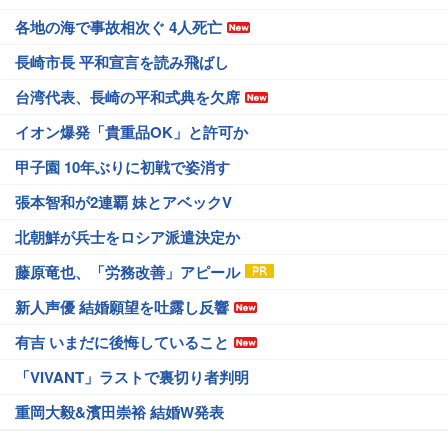
各地の海で事故相次ぐ 4人死亡
長崎市長 平和宣言を読み飛ばし
台湾代表、長崎の平和式典を欠席
イオン爆発「貴重品OK」と許可か
甲子園 10年ぶりに初戦で姿消す
張本智和が2連覇 妹とアベックV
北朝鮮が兵士をロシア派遣決定か
藤原竜也、「労務改善」アピール
新人声優 結婚願望を吐露し反響
有吉 いまだに後悔していること
「VIVANT」ラストで裏切り者判明
重岡大毅&濱田崇裕 結婚W発表