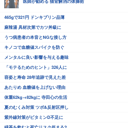
医師が勧める 猫背解消の体操術
465gで321円 ドンキプリン品薄
麻辣湯 具材次第でカツ丼級に
うつ病患者の本音とNGな接し方
キノコで血糖値スパイクを防ぐ
メンタルに良い影響を与える趣味
「モテるためのヒント」326人に
容姿と寿命 28年追跡で見えた差
あたりめ 血糖値を上げない理由
体重62kg→82kgに 寺田心の生活
夏のむくみ対策 ツボ&反射区押し
紫外線対策がビタミンD不足に
緑茶を飲むと死亡リスク低まる?