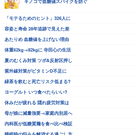
キノコで血糖値スパイクを防ぐ
「モテるためのヒント」326人に
容姿と寿命 28年追跡で見えた差
あたりめ 血糖値を上げない理由
体重62kg→82kgに 寺田心の生活
夏のむくみ対策 ツボ&反射区押し
紫外線対策がビタミンD不足に
緑茶を飲むと死亡リスク低まる?
ヨーグルト いつ食べたらいい?
休みだが疲れる 隠れ疲労対策は
母が娘に減量強要→家庭内別居へ
内科医が低糖質麺を食べ比べ検証
睡眠時の悩みを解消する過ごし方