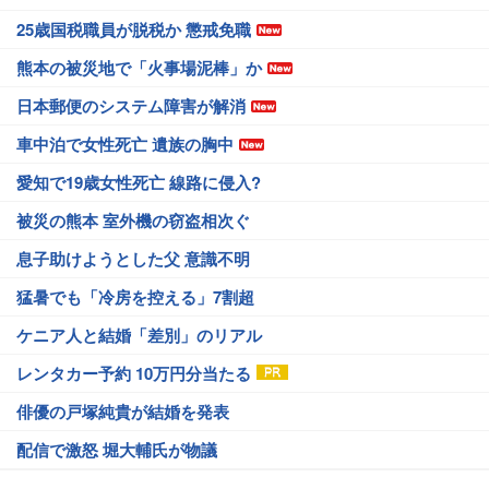
25歳国税職員が脱税か 懲戒免職
熊本の被災地で「火事場泥棒」か
日本郵便のシステム障害が解消
車中泊で女性死亡 遺族の胸中
愛知で19歳女性死亡 線路に侵入?
被災の熊本 室外機の窃盗相次ぐ
息子助けようとした父 意識不明
猛暑でも「冷房を控える」7割超
ケニア人と結婚「差別」のリアル
レンタカー予約 10万円分当たる
俳優の戸塚純貴が結婚を発表
配信で激怒 堀大輔氏が物議