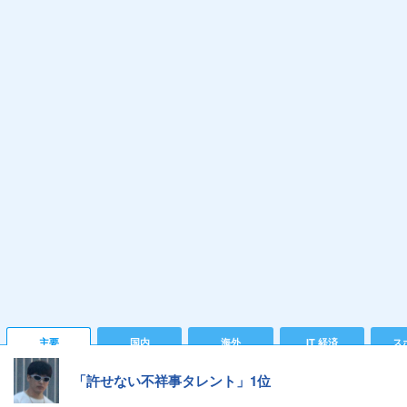
主要
国内
海外
IT 経済
ス
「許せない不祥事タレント」1位