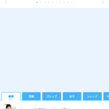
健康
芸能
ゴシップ
女子
トレンド
Y