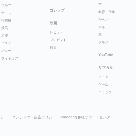
本
ゴルフ
ゴシップ
教育・仕事
テニス
からだ
格闘技
映画
マネー
競馬
レビュー
車
相撲
プレゼント
グルメ
バスケ
特集
バレー
YouTube
フィギュア
サブカル
アニメ
ゲーム
コミック
リシー
コンテンツ・広告ポリシー
livedoorお客様サポートセンター