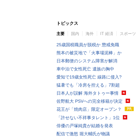
トピックス
主要
国内
海外
IT 経済
スポーツ
25歳国税職員が脱税か 懲戒免職
熊本の被災地で「火事場泥棒」か
日本郵便のシステム障害が解消
車中泊で女性死亡 遺族の胸中
愛知で19歳女性死亡 線路に侵入?
猛暑でも「冷房を控える」7割超
日本人が誤解 海外タトゥー事情
佐野航大 PSVへの完全移籍が決定
花王が「焼肉店」限定オープン？
「許せない不祥事タレント」1位
俳優の戸塚純貴が結婚を発表
配信で激怒 堀大輔氏が物議