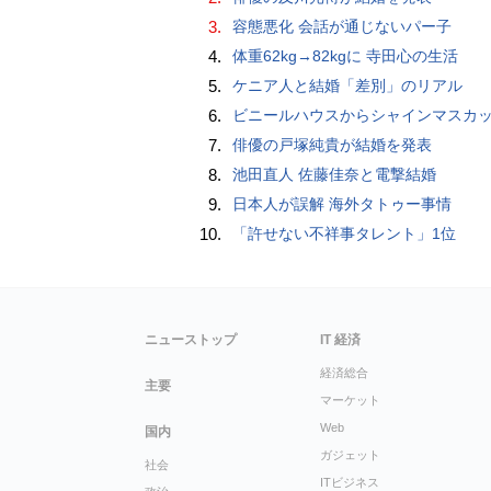
3.
容態悪化 会話が通じないパー子
4.
体重62kg→82kgに 寺田心の生活
5.
ケニア人と結婚「差別」のリアル
6.
ビニールハウスからシャインマスカット約200房を盗んだ疑い ネットで販売か 無職の男（42）逮捕 
7.
俳優の戸塚純貴が結婚を発表
8.
池田直人 佐藤佳奈と電撃結婚
9.
日本人が誤解 海外タトゥー事情
10.
「許せない不祥事タレント」1位
ニューストップ
IT 経済
経済総合
主要
マーケット
Web
国内
ガジェット
社会
ITビジネス