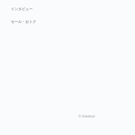
インタビュー
セール・おトク
©
livedoor