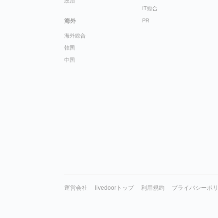
政治
IT総合
海外
PR
海外総合
韓国
中国
運営会社
livedoorトップ
利用規約
プライバシーポ