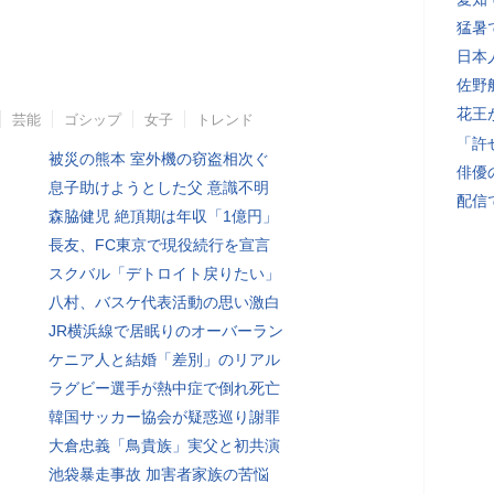
猛暑
日本
佐野
花王
芸能
ゴシップ
女子
トレンド
「許
被災の熊本 室外機の窃盗相次ぐ
俳優
息子助けようとした父 意識不明
配信
森脇健児 絶頂期は年収「1億円」
長友、FC東京で現役続行を宣言
スクバル「デトロイト戻りたい」
八村、バスケ代表活動の思い激白
JR横浜線で居眠りのオーバーラン
ケニア人と結婚「差別」のリアル
ラグビー選手が熱中症で倒れ死亡
韓国サッカー協会が疑惑巡り謝罪
大倉忠義「鳥貴族」実父と初共演
池袋暴走事故 加害者家族の苦悩