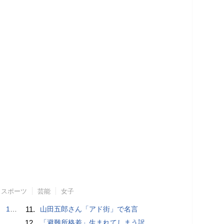
スポーツ
芸能
女子
で誘い出し
11.
山田五郎さん「アド街」で名言
12.
「避難所格差」生まれてしまう訳