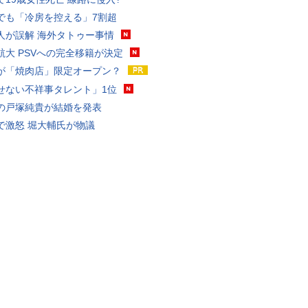
でも「冷房を控える」7割超
人が誤解 海外タトゥー事情
航大 PSVへの完全移籍が決定
が「焼肉店」限定オープン？
せない不祥事タレント」1位
の戸塚純貴が結婚を発表
で激怒 堀大輔氏が物議