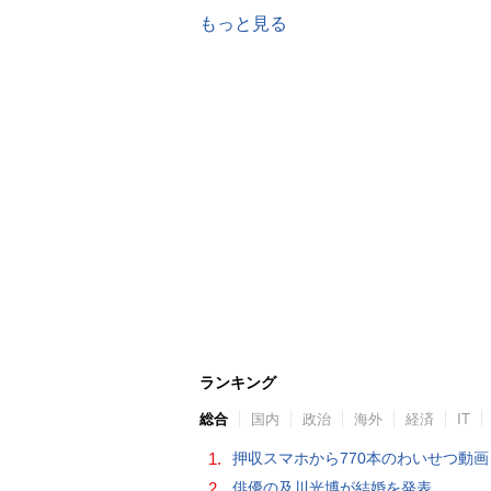
もっと見る
ランキング
総合
国内
政治
海外
経済
IT
1.
押収スマホから770本のわいせつ動画 15歳少女に酒と薬飲ませ性的暴行か 54歳男を再逮捕 「薬もありますよ」とSNS
2.
俳優の及川光博が結婚を発表