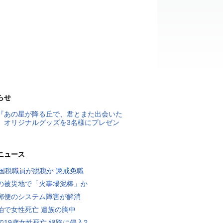
らせ
『あの星が降る丘で、君とまた出会いた
』オリジナルグッズを3名様にプレゼン
ニュース
歳国税職員が脱税か 懲戒免職
の被災地で「火事場泥棒」か
郵便のシステム障害が解消
泊で女性死亡 遺族の胸中
で19歳女性死亡 線路に侵入?