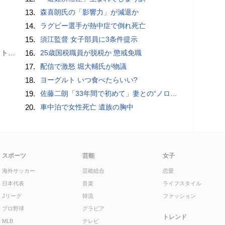
13.
森喜朗氏の「影響力」が減退か
14.
ラグビー選手が熱中症で倒れ死亡
15.
須江監督 女子部員に3条件提示
岡山県警
16.
25歳国税職員が脱税か 懲戒免職
17.
配信で激怒 堀大輔氏が物議
18.
ヨーグルト いつ食べたらいい?
19.
佐藤二朗「33年間で初めて」妻との“ノロケ砲”に反響続々「威力抜群」「奥様かっこいい」
20.
車中泊で女性死亡 遺族の胸中
スポーツ
芸能
女子
海外サッカー
芸能総合
恋愛
日本代表
音楽
ライフスタイル
Jリーグ
韓流
ファッション
プロ野球
グラビア
トレンド
MLB
テレビ