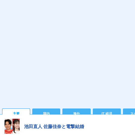
主要
国内
海外
IT 経済
ス
池田直人 佐藤佳奈と電撃結婚