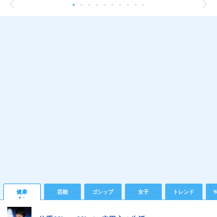
健康
芸能
ゴシップ
女子
トレンド
Y