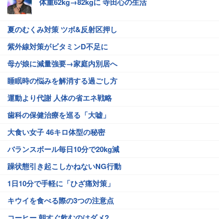
体重62kg→82kgに 寺田心の生活
夏のむくみ対策 ツボ&反射区押し
紫外線対策がビタミンD不足に
母が娘に減量強要→家庭内別居へ
睡眠時の悩みを解消する過ごし方
運動より代謝 人体の省エネ戦略
歯科の保健治療を巡る「大嘘」
大食い女子 46キロ体型の秘密
バランスボール毎日10分で20kg減
躁状態引き起こしかねないNG行動
1日10分で手軽に「ひざ痛対策」
キウイを食べる際の3つの注意点
コーヒー 朝すぐ飲むのはダメ?