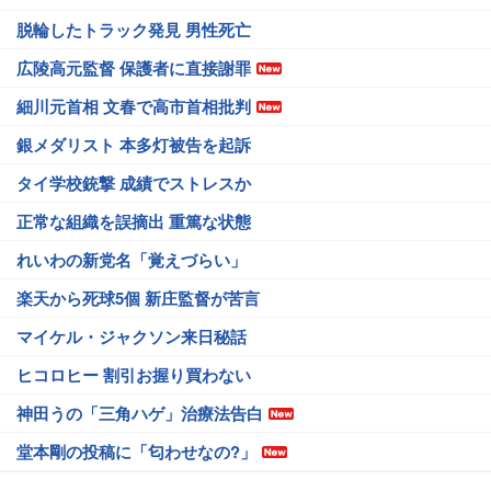
脱輪したトラック発見 男性死亡
広陵高元監督 保護者に直接謝罪
細川元首相 文春で高市首相批判
銀メダリスト 本多灯被告を起訴
タイ学校銃撃 成績でストレスか
正常な組織を誤摘出 重篤な状態
れいわの新党名「覚えづらい」
楽天から死球5個 新庄監督が苦言
マイケル・ジャクソン来日秘話
ヒコロヒー 割引お握り買わない
神田うの「三角ハゲ」治療法告白
堂本剛の投稿に「匂わせなの?」