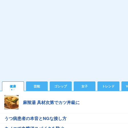
健康
芸能
ゴシップ
女子
トレンド
Y
麻辣湯 具材次第でカツ丼級に
うつ病患者の本音とNGな接し方