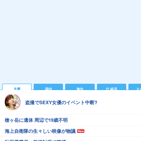
主要
国内
海外
IT 経済
ス
盗撮でSEXY女優のイベント中断?
槍ヶ岳に遺体 周辺で19歳不明
海上自衛隊の生々しい映像が物議