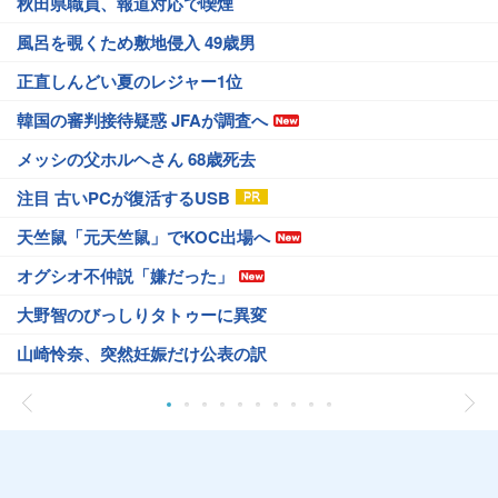
秋田県職員、報道対応で喫煙
風呂を覗くため敷地侵入 49歳男
正直しんどい夏のレジャー1位
韓国の審判接待疑惑 JFAが調査へ
メッシの父ホルヘさん 68歳死去
注目 古いPCが復活するUSB
天竺鼠「元天竺鼠」でKOC出場へ
オグシオ不仲説「嫌だった」
大野智のびっしりタトゥーに異変
山崎怜奈、突然妊娠だけ公表の訳