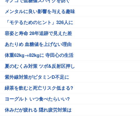
キノコで血糖値スパイクを防ぐ
メンタルに良い影響を与える趣味
「モテるためのヒント」326人に
容姿と寿命 28年追跡で見えた差
あたりめ 血糖値を上げない理由
体重62kg→82kgに 寺田心の生活
夏のむくみ対策 ツボ&反射区押し
紫外線対策がビタミンD不足に
緑茶を飲むと死亡リスク低まる?
ヨーグルト いつ食べたらいい?
休みだが疲れる 隠れ疲労対策は