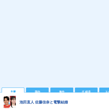
主要
国内
海外
IT 経済
ス
池田直人 佐藤佳奈と電撃結婚