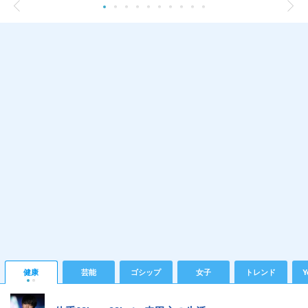
健康
芸能
ゴシップ
女子
トレンド
Y