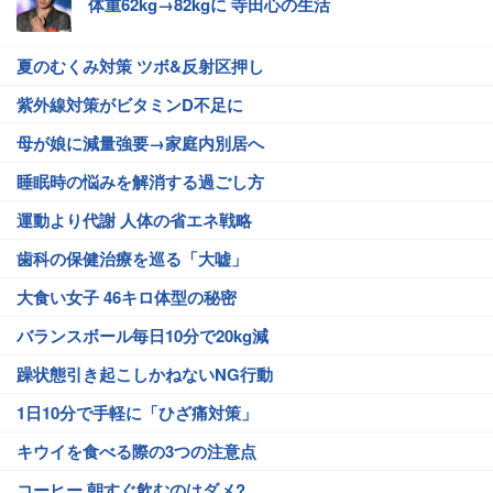
体重62kg→82kgに 寺田心の生活
夏のむくみ対策 ツボ&反射区押し
紫外線対策がビタミンD不足に
母が娘に減量強要→家庭内別居へ
睡眠時の悩みを解消する過ごし方
運動より代謝 人体の省エネ戦略
歯科の保健治療を巡る「大嘘」
大食い女子 46キロ体型の秘密
バランスボール毎日10分で20kg減
躁状態引き起こしかねないNG行動
1日10分で手軽に「ひざ痛対策」
キウイを食べる際の3つの注意点
コーヒー 朝すぐ飲むのはダメ?