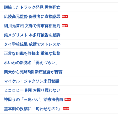
脱輪したトラック発見 男性死亡
広陵高元監督 保護者に直接謝罪
細川元首相 文春で高市首相批判
銀メダリスト 本多灯被告を起訴
タイ学校銃撃 成績でストレスか
正常な組織を誤摘出 重篤な状態
れいわの新党名「覚えづらい」
楽天から死球5個 新庄監督が苦言
マイケル・ジャクソン来日秘話
ヒコロヒー 割引お握り買わない
神田うの「三角ハゲ」治療法告白
堂本剛の投稿に「匂わせなの?」