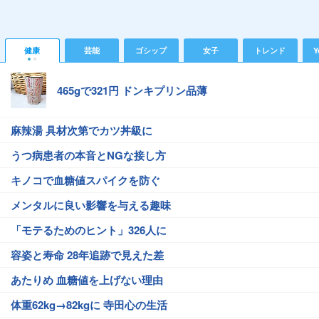
健康
芸能
ゴシップ
女子
トレンド
Y
465gで321円 ドンキプリン品薄
麻辣湯 具材次第でカツ丼級に
うつ病患者の本音とNGな接し方
キノコで血糖値スパイクを防ぐ
メンタルに良い影響を与える趣味
「モテるためのヒント」326人に
容姿と寿命 28年追跡で見えた差
あたりめ 血糖値を上げない理由
体重62kg→82kgに 寺田心の生活