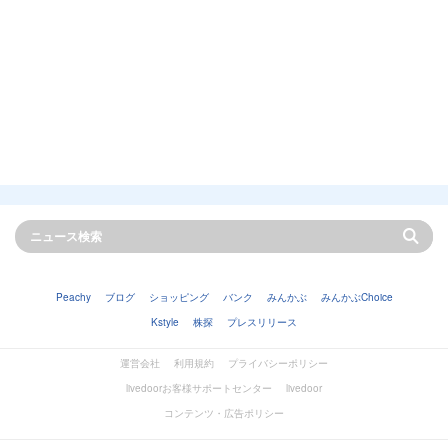
Peachy
ブログ
ショッピング
バンク
みんかぶ
みんかぶChoice
Kstyle
株探
プレスリリース
運営会社
利用規約
プライバシーポリシー
livedoorお客様サポートセンター
livedoor
コンテンツ・広告ポリシー