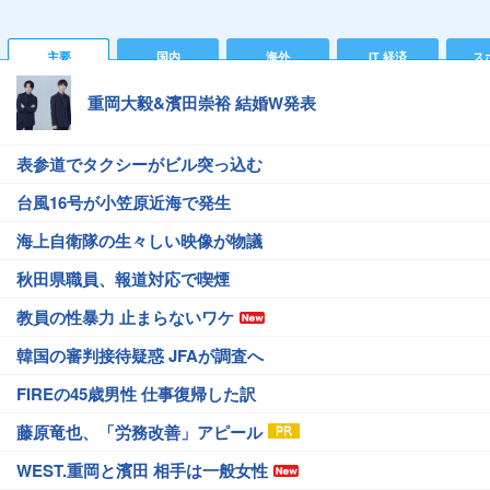
主要
国内
海外
IT 経済
ス
重岡大毅&濱田崇裕 結婚W発表
表参道でタクシーがビル突っ込む
台風16号が小笠原近海で発生
海上自衛隊の生々しい映像が物議
秋田県職員、報道対応で喫煙
教員の性暴力 止まらないワケ
韓国の審判接待疑惑 JFAが調査へ
FIREの45歳男性 仕事復帰した訳
藤原竜也、「労務改善」アピール
WEST.重岡と濱田 相手は一般女性