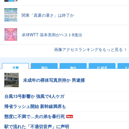
関東「真夏の暑さ」は終了か
卓球WTT 張本美和がベスト8進出
画像アクセスランキングをもっと見る
主要
国内
海外
IT 経済
ス
未成年の裸体写真所持か 男逮捕
台風13号影響か 強風で4人ケガ
帰省ラッシュ開始 新幹線満席も
態度に不満で…夫の弟を暴行死
駅で流れた「不適切音声」に声明