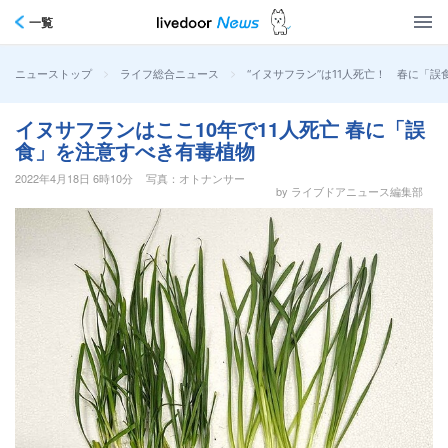
一覧
>
>
“イヌサフラン”は11人死亡！ 春に「
ニューストップ
ライフ総合ニュース
イヌサフランはここ10年で11人死亡 春に「誤
食」を注意すべき有毒植物
2022年4月18日 6時10分
写真：オトナンサー
by ライブドアニュース編集部