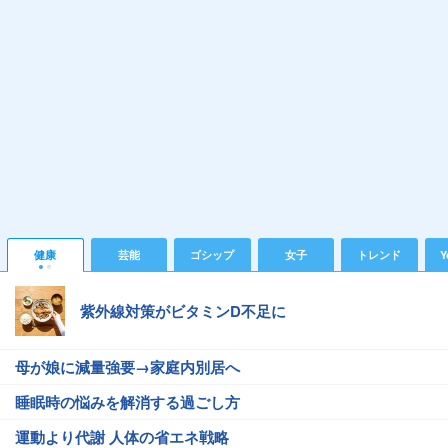
健康
芸能
ゴシップ
女子
トレンド
Y
紫外線対策がビタミンD不足に
母が娘に減量強要→家庭内別居へ
睡眠時の悩みを解消する過ごし方
運動より代謝 人体の省エネ戦略