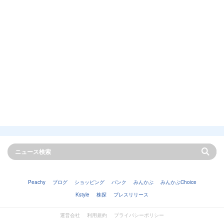
Peachy
ブログ
ショッピング
バンク
みんかぶ
みんかぶChoice
Kstyle
株探
プレスリリース
運営会社
利用規約
プライバシーポリシー