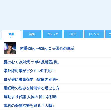
健康
芸能
ゴシップ
女子
トレンド
Y
体重62kg→82kgに 寺田心の生活
夏のむくみ対策 ツボ&反射区押し
紫外線対策がビタミンD不足に
母が娘に減量強要→家庭内別居へ
睡眠時の悩みを解消する過ごし方
運動より代謝 人体の省エネ戦略
歯科の保健治療を巡る「大嘘」