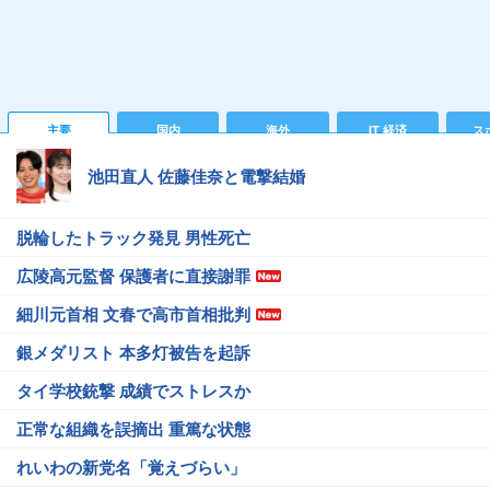
主要
国内
海外
IT 経済
ス
池田直人 佐藤佳奈と電撃結婚
脱輪したトラック発見 男性死亡
広陵高元監督 保護者に直接謝罪
細川元首相 文春で高市首相批判
銀メダリスト 本多灯被告を起訴
タイ学校銃撃 成績でストレスか
正常な組織を誤摘出 重篤な状態
れいわの新党名「覚えづらい」