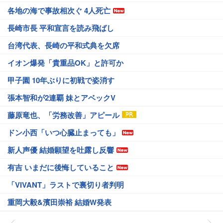
各地の海で事故相次ぐ 4人死亡
長崎市長 平和宣言を読み飛ばし
台湾代表、長崎の平和式典を欠席
イオン爆発「貴重品OK」と許可か
甲子園 10年ぶりに初戦で姿消す
張本智和が2連覇 妹とアベックV
藤原竜也、「労務改善」アピール
ドン小西「いつ心臓止まっても」
新人声優 結婚願望を吐露し反響
有吉 いまだに後悔していること
「VIVANT」ラストで裏切り者判明
重岡大毅&濱田崇裕 結婚W発表