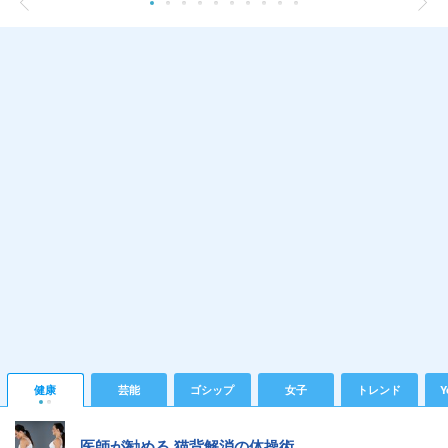
健康
芸能
ゴシップ
女子
トレンド
Y
医師が勧める 猫背解消の体操術