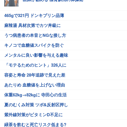
465gで321円 ドンキプリン品薄
麻辣湯 具材次第でカツ丼級に
うつ病患者の本音とNGな接し方
キノコで血糖値スパイクを防ぐ
メンタルに良い影響を与える趣味
「モテるためのヒント」326人に
容姿と寿命 28年追跡で見えた差
あたりめ 血糖値を上げない理由
体重62kg→82kgに 寺田心の生活
夏のむくみ対策 ツボ&反射区押し
紫外線対策がビタミンD不足に
緑茶を飲むと死亡リスク低まる?