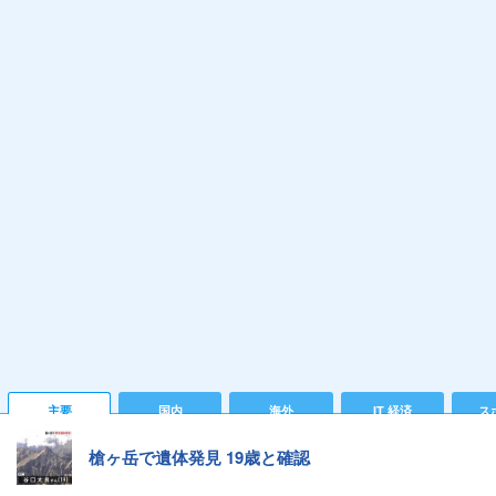
主要
国内
海外
IT 経済
ス
槍ヶ岳で遺体発見 19歳と確認