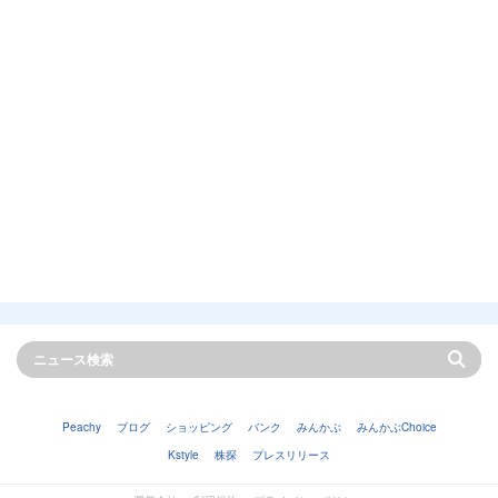
Peachy
ブログ
ショッピング
バンク
みんかぶ
みんかぶChoice
Kstyle
株探
プレスリリース