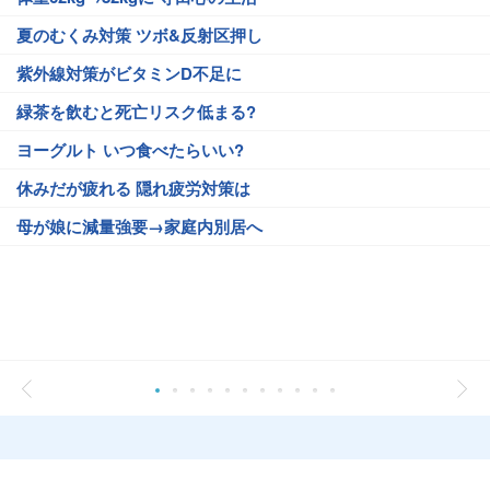
夏のむくみ対策 ツボ&反射区押し
紫外線対策がビタミンD不足に
緑茶を飲むと死亡リスク低まる?
ヨーグルト いつ食べたらいい?
休みだが疲れる 隠れ疲労対策は
母が娘に減量強要→家庭内別居へ