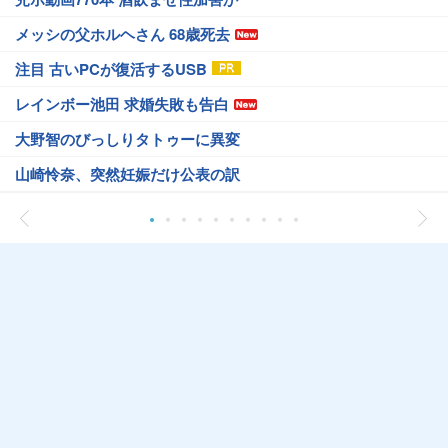
メッシの父ホルヘさん 68歳死去
注目 古いPCが復活するUSB
レインボー池田 求婚失敗も告白
大野智のびっしりタトゥーに異変
山崎怜奈、突然妊娠だけ公表の訳