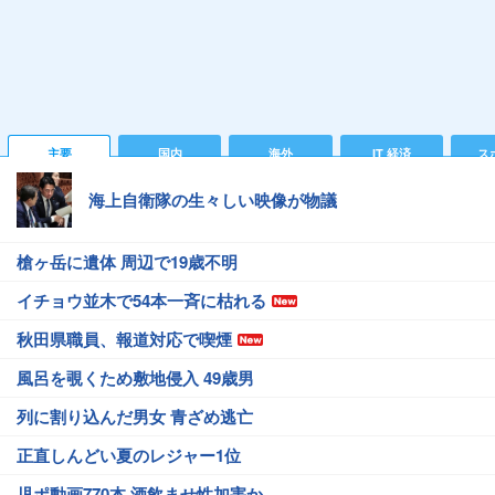
主要
国内
海外
IT 経済
ス
海上自衛隊の生々しい映像が物議
槍ヶ岳に遺体 周辺で19歳不明
イチョウ並木で54本一斉に枯れる
秋田県職員、報道対応で喫煙
風呂を覗くため敷地侵入 49歳男
列に割り込んだ男女 青ざめ逃亡
正直しんどい夏のレジャー1位
児ポ動画770本 酒飲ませ性加害か