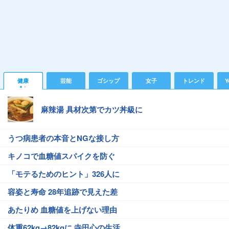
健康
芸能
ゴシップ
女子
トレンド
Y
麻辣湯 具材次第でカツ丼級に
うつ病患者の本音とNGな接し方
キノコで血糖値スパイクを防ぐ
「モテるためのヒント」326人に
容姿と寿命 28年追跡で見えた差
あたりめ 血糖値を上げない理由
体重62kg→82kgに 寺田心の生活