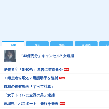
主要
国内
海外
IT 経済
ス
「43億円分」キャンセル? 女逮捕
消費者庁「SNOW」運営に措置命令
90歳患者を殴る? 看護助手を逮捕
首相の視察動画「すべて計算」
「女子トイレに全裸の男」逮捕
茨城県「パスポート」発行を発表