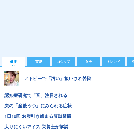
健康
芸能
ゴシップ
女子
トレンド
Y
アトピーで「汚い」扱いされ苦悩
認知症研究で「音」注目される
夫の「産後うつ」にみられる症状
1日10回 お腹引き締まる簡単習慣
太りにくいアイス 栄養士が解説