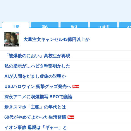
主要
国内
海外
IT 経済
ス
大量注文キャンセル43億円以上か
「被爆後のにおい」高校生が再現
私の指示が…ハビタ幹部明かした
AIが人間をだまし虚偽の説明か
USJハロウィン 衝撃グッズ発売へ
深夜アニメに喫煙描写 BPOで議論
歩きスマホ「主犯」の年代とは
60代がやめてよかった生活習慣
イオン事故 母親は「ギャー」と