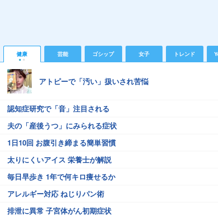
健康
芸能
ゴシップ
女子
トレンド
Y
アトピーで「汚い」扱いされ苦悩
認知症研究で「音」注目される
夫の「産後うつ」にみられる症状
1日10回 お腹引き締まる簡単習慣
太りにくいアイス 栄養士が解説
毎日早歩き 1年で何キロ痩せるか
アレルギー対応 ねじりパン術
排泄に異常 子宮体がん初期症状