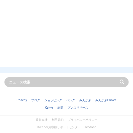
Peachy
ブログ
ショッピング
バンク
みんかぶ
みんかぶChoice
Kstyle
株探
プレスリリース
運営会社
利用規約
プライバシーポリシー
livedoorお客様サポートセンター
livedoor