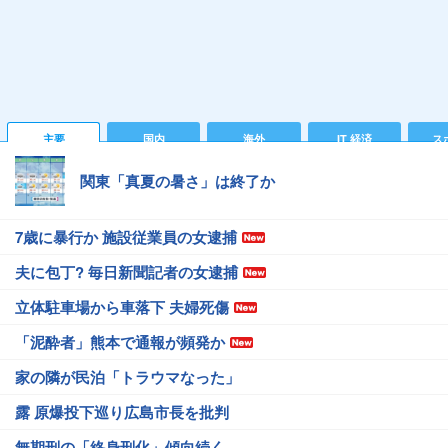
主要
国内
海外
IT 経済
ス
関東「真夏の暑さ」は終了か
7歳に暴行か 施設従業員の女逮捕
夫に包丁? 毎日新聞記者の女逮捕
立体駐車場から車落下 夫婦死傷
「泥酔者」熊本で通報が頻発か
家の隣が民泊「トラウマなった」
露 原爆投下巡り広島市長を批判
無期刑の「終身刑化」傾向続く