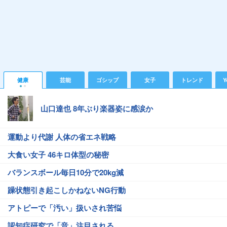
健康
芸能
ゴシップ
女子
トレンド
Y
山口達也 8年ぶり楽器姿に感涙か
運動より代謝 人体の省エネ戦略
大食い女子 46キロ体型の秘密
バランスボール毎日10分で20kg減
躁状態引き起こしかねないNG行動
アトピーで「汚い」扱いされ苦悩
認知症研究で「音」注目される