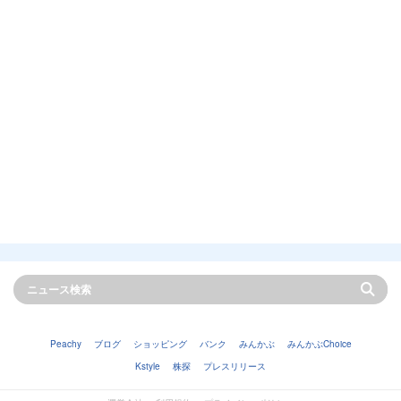
Peachy
ブログ
ショッピング
バンク
みんかぶ
みんかぶChoice
Kstyle
株探
プレスリリース