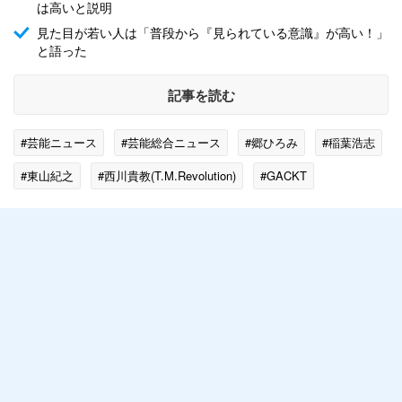
は高いと説明
見た目が若い人は「普段から『見られている意識』が高い！」
と語った
記事を読む
#芸能ニュース
#芸能総合ニュース
#郷ひろみ
#稲葉浩志
#東山紀之
#西川貴教(T.M.Revolution)
#GACKT
#高須克弥