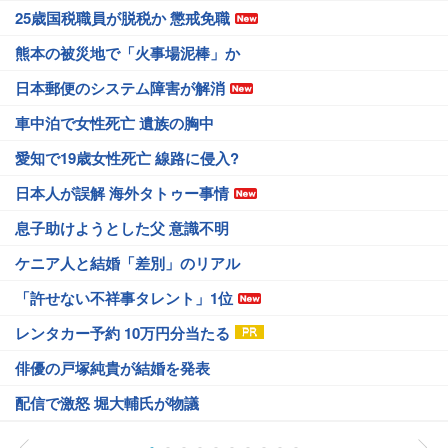
25歳国税職員が脱税か 懲戒免職
熊本の被災地で「火事場泥棒」か
日本郵便のシステム障害が解消
車中泊で女性死亡 遺族の胸中
愛知で19歳女性死亡 線路に侵入?
日本人が誤解 海外タトゥー事情
息子助けようとした父 意識不明
ケニア人と結婚「差別」のリアル
「許せない不祥事タレント」1位
レンタカー予約 10万円分当たる
俳優の戸塚純貴が結婚を発表
配信で激怒 堀大輔氏が物議