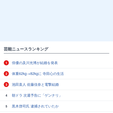
芸能ニュースランキング
俳優の及川光博が結婚を発表
1
体重62kg→82kgに 寺田心の生活
2
池田直人 佐藤佳奈と電撃結婚
3
朝ドラ 次週予告に「ゲンナリ」
4
黒木啓司氏 逮捕されていたか
5