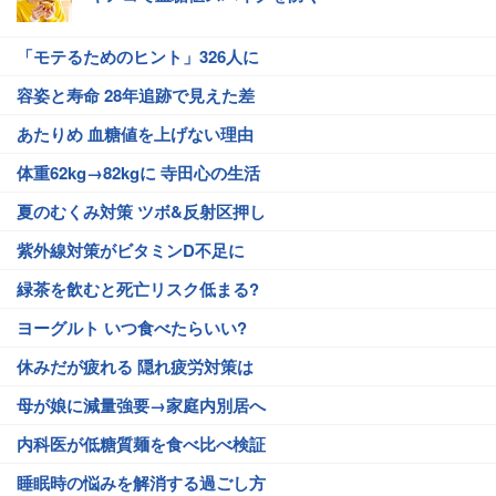
「モテるためのヒント」326人に
容姿と寿命 28年追跡で見えた差
あたりめ 血糖値を上げない理由
体重62kg→82kgに 寺田心の生活
夏のむくみ対策 ツボ&反射区押し
紫外線対策がビタミンD不足に
緑茶を飲むと死亡リスク低まる?
ヨーグルト いつ食べたらいい?
休みだが疲れる 隠れ疲労対策は
母が娘に減量強要→家庭内別居へ
内科医が低糖質麺を食べ比べ検証
睡眠時の悩みを解消する過ごし方