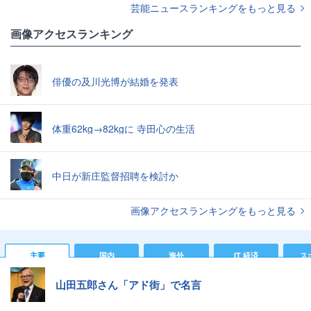
芸能ニュースランキングをもっと見る
画像アクセスランキング
俳優の及川光博が結婚を発表
体重62kg→82kgに 寺田心の生活
中日が新庄監督招聘を検討か
画像アクセスランキングをもっと見る
主要
国内
海外
IT 経済
ス
山田五郎さん「アド街」で名言