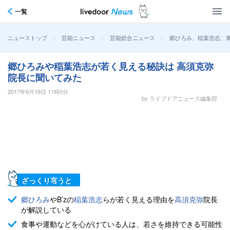
一覧
>
>
>
郷ひろみ、稲葉浩志、東
ニューストップ
芸能ニュース
芸能総合ニュース
郷ひろみや稲葉浩志が若く見える秘訣は 高須克弥
院長に聞いてみた
2017年9月16日 11時0分
by ライブドアニュース編集部
ざっくり言うと
郷ひろみ
やB’zの
稲葉浩志
らが若く見える理由を
高須克弥
院長
が解説している
食事や運動などを心がけている人は、若さを維持できる可能性