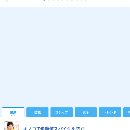
健康
芸能
ゴシップ
女子
トレンド
Y
キノコで血糖値スパイクを防ぐ