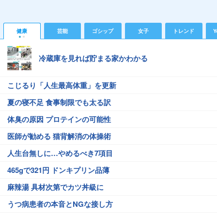
健康
芸能
ゴシップ
女子
トレンド
Y
冷蔵庫を見れば貯まる家かわかる
こじるり「人生最高体重」を更新
夏の寝不足 食事制限でも太る訳
体臭の原因 プロテインの可能性
医師が勧める 猫背解消の体操術
人生台無しに…やめるべき7項目
465gで321円 ドンキプリン品薄
麻辣湯 具材次第でカツ丼級に
うつ病患者の本音とNGな接し方