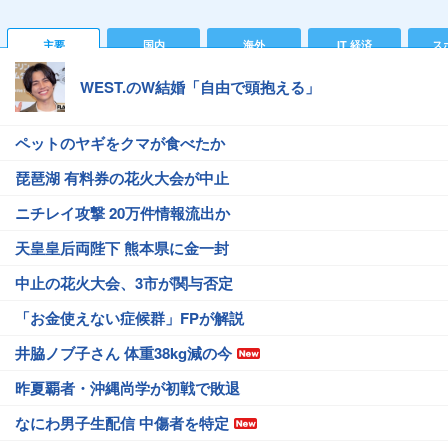
主要
国内
海外
IT 経済
ス
WEST.のW結婚「自由で頭抱える」
ペットのヤギをクマが食べたか
琵琶湖 有料券の花火大会が中止
ニチレイ攻撃 20万件情報流出か
天皇皇后両陛下 熊本県に金一封
中止の花火大会、3市が関与否定
「お金使えない症候群」FPが解説
井脇ノブ子さん 体重38kg減の今
昨夏覇者・沖縄尚学が初戦で敗退
なにわ男子生配信 中傷者を特定