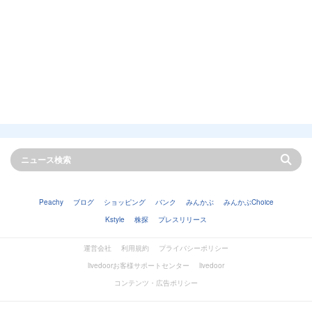
Peachy
ブログ
ショッピング
バンク
みんかぶ
みんかぶChoice
Kstyle
株探
プレスリリース
運営会社
利用規約
プライバシーポリシー
livedoorお客様サポートセンター
livedoor
コンテンツ・広告ポリシー