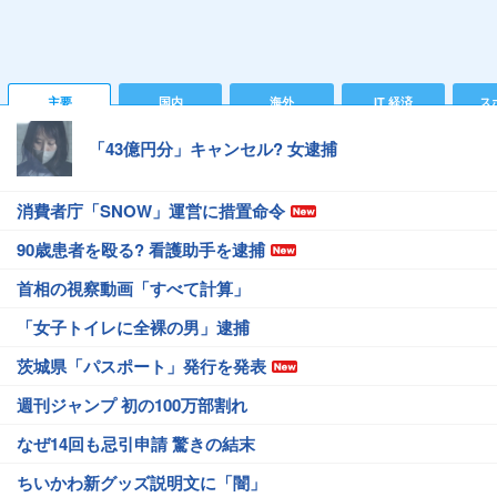
主要
国内
海外
IT 経済
ス
「43億円分」キャンセル? 女逮捕
消費者庁「SNOW」運営に措置命令
90歳患者を殴る? 看護助手を逮捕
首相の視察動画「すべて計算」
「女子トイレに全裸の男」逮捕
茨城県「パスポート」発行を発表
週刊ジャンプ 初の100万部割れ
なぜ14回も忌引申請 驚きの結末
ちいかわ新グッズ説明文に「闇」