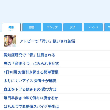
健康
芸能
ゴシップ
女子
トレンド
Y
アトピーで「汚い」扱いされ苦悩
認知症研究で「音」注目される
夫の「産後うつ」にみられる症状
1日10回 お腹引き締まる簡単習慣
太りにくいアイス 栄養士が解説
血圧を下げる飲みもの 選び方は
毎日早歩き 1年で何キロ痩せるか
はちみつで血糖値スパイク発生は