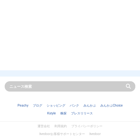
Peachy
ブログ
ショッピング
バンク
みんかぶ
みんかぶChoice
Kstyle
株探
プレスリリース
運営会社
利用規約
プライバシーポリシー
livedoorお客様サポートセンター
livedoor