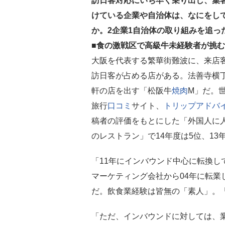
訪日客対応にいち早く乗り出し、集
けている企業や自治体は、なにをし
か。2企業1自治体の取り組みを追っ
■食の激戦区で高級牛未経験者が挑む
大阪を代表する繁華街難波に、来店
訪日客が占める店がある。法善寺横
軒の店を出す「松阪牛
焼肉
M」だ。
旅行
口コミ
サイト、
トリップアドバ
稿者の評価をもとにした「外国人に
のレストラン」で14年度は5位、13
「11年にインバウンド中心に転換し
マーケティング会社から04年に転業
だ。飲食業経験は皆無の「素人」。
「ただ、インバウンドに対しては、