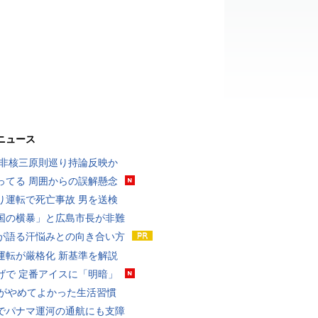
ニュース
 非核三原則巡り持論反映か
ってる 周囲からの誤解懸念
り運転で死亡事故 男を送検
国の横暴」と広島市長が非難
が語る汗悩みとの向き合い方
運転が厳格化 新基準を解説
げで 定番アイスに「明暗」
代がやめてよかった生活習慣
でパナマ運河の通航にも支障