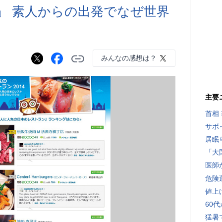
」 素人からの出発でなぜ世界
か
みんなの感想は？
主要
首相
サボ
居眠
「大
医師
危険
値上
60
猛暑