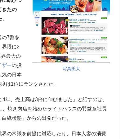
客に結びつ
てきたの
た。
客の7割を
丁界隈に2
世界最大の
イザー
の投
写真拡大
人気の日本
年度は1位にランクされた。
て4年、売上高は3倍に伸びました」と話すのは、
し、焼き肉店を始めたライトハウスの巽益章社長
「白紙状態」からの出発だった。
業界の常識を前提に対応したり、日本人客の消費