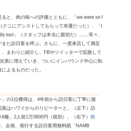
ると、肉の味への評価とともに、「we were so f
y Mr. Kuni」（クニにアシストしてもらって幸運だった）、「t
really friendly too!」（スタッフは本当に親切だ）……等々、
がまた訪日客を呼ぶ。さらに、一度来店して満足
く、まわりに紹介し、FBやツイッターで拡散して
が次第に増えていき、ついにインバウンド中心に転
散によるものだった。
ー
」の1位獲得は、4年前から訪日客に丁寧に接
写真はハワイからのリピーターと。（左下）訪
6種」2人前1万3800円（税別）。（右下）
焼
、企画、発行する訪日客用無料紙「NAMB