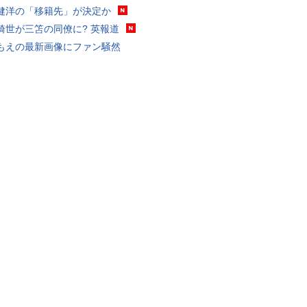
健洋の「移籍先」が決定か
綺世が三笘の同僚に? 英報道
もえの最新画像にファン騒然