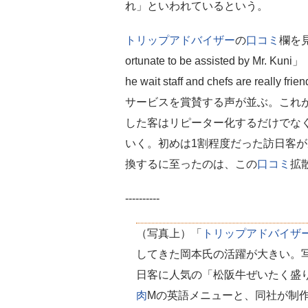
れ」といわれているという。
トリップアドバイザー
の
口コミ
欄を見
ortunate to be assisted b
he wait staff and chefs are 
サービスを賞賛する声が並ぶ。これ
した客はリピーター化するだけでな
いく。初めは1割程度だった訪日客
換するに至ったのは、この
口コミ
拡
----------
（写真上）「
トリップアドバイザ
してきた岡本氏の活躍が大きい。
日客に人気の「松阪牛ぜいたく盛り
肉
Mの英語メニューと、同社が制作