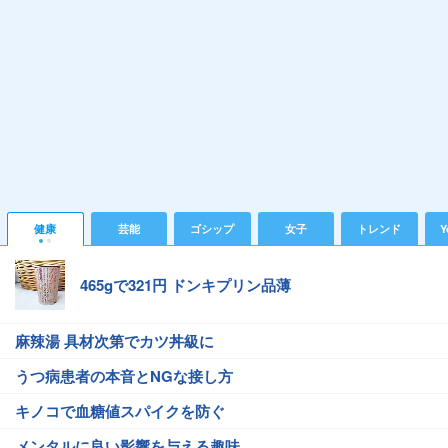
健康
芸能
ゴシップ
女子
トレンド
Y
465gで321円 ドンキプリン品薄
麻辣湯 具材次第でカツ丼級に
うつ病患者の本音とNGな接し方
キノコで血糖値スパイクを防ぐ
メンタルに良い影響を与える趣味