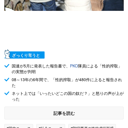
ざっくり言うと
国連が5月に発表した報告書で、
PKO
隊員による「性的搾取」
の実態が判明
08～13年の6年間で、「性的搾取」が480件に上ると報告され
た
ネット上では「いったいどこの国の奴だ？」と怒りの声が上が
った
記事を読む