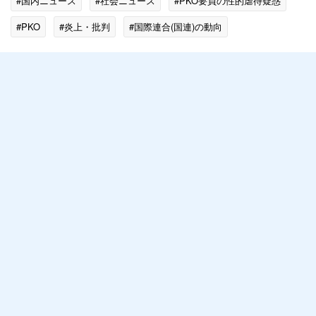
#国内ニュース
#社会ニュース
#PKO要員の性的虐待疑惑
#PKO
#炎上・批判
#国際連合(国連)の動向