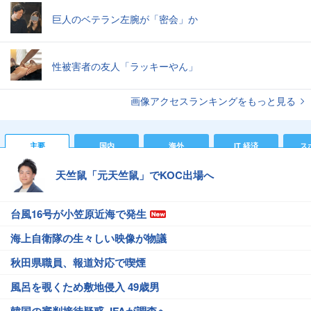
巨人のベテラン左腕が「密会」か
性被害者の友人「ラッキーやん」
画像アクセスランキングをもっと見る
主要
国内
海外
IT 経済
ス
天竺鼠「元天竺鼠」でKOC出場へ
台風16号が小笠原近海で発生
海上自衛隊の生々しい映像が物議
秋田県職員、報道対応で喫煙
風呂を覗くため敷地侵入 49歳男