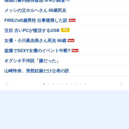
韓国の審判接待疑惑 JFAが調査へ
メッシの父ホルヘさん 68歳死去
FIREの45歳男性 仕事復帰した訳
注目 古いPCが復活するUSB
女優・小川眞由美さん死去 86歳
盗撮でSEXY女優のイベント中断?
オグシオ不仲説「嫌だった」
山崎怜奈、突然妊娠だけ公表の訳