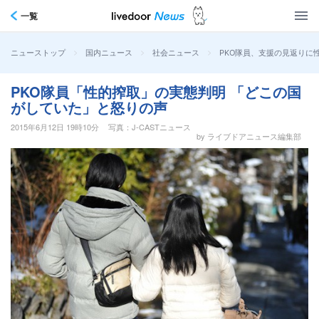
一覧
>
>
>
PKO隊員、支援の見返りに
ニューストップ
国内ニュース
社会ニュース
PKO隊員「性的搾取」の実態判明 「どこの国
がしていた」と怒りの声
2015年6月12日 19時10分
写真：J-CASTニュース
by ライブドアニュース編集部