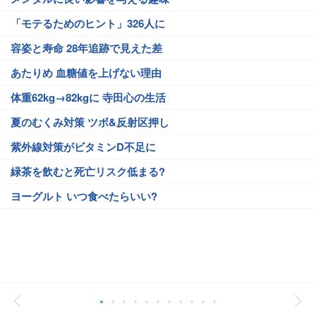
「モテるためのヒント」326人に
容姿と寿命 28年追跡で見えた差
あたりめ 血糖値を上げない理由
体重62kg→82kgに 寺田心の生活
夏のむくみ対策 ツボ&反射区押し
紫外線対策がビタミンD不足に
緑茶を飲むと死亡リスク低まる?
ヨーグルト いつ食べたらいい?